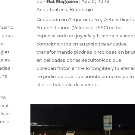
por
Flat Magazine
|
Ago 2, 2026
|
Arquitectura
,
Reportaje
Graduada en Arquitectura y Arte y Diseño
 mucho
Empar Juanes (Valencia, 1990) se ha
 o no,
especializado en joyería y fusiona diverso
as,
conocimientos en su práctica artística,
agan
transformando piedras preciosas en bru
turas
en delicadas obras escultóricas que
vadas
parecen flotar entre lo tangible y lo etére
 una
Le pedimos que nos cuente cómo es para
ella un buen día de verano.
ora
 y el
 Ivan
aría