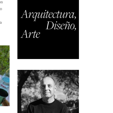
us
do
a