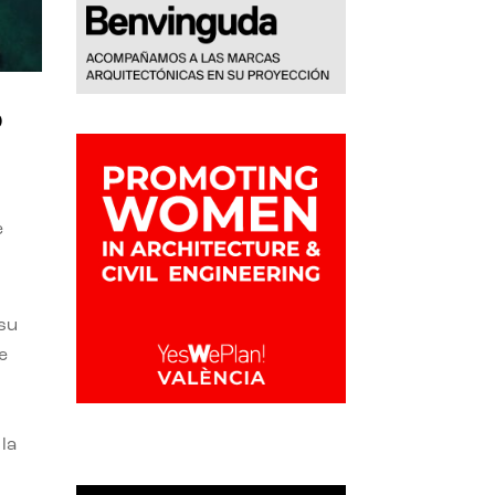
o
e
 su
e
la