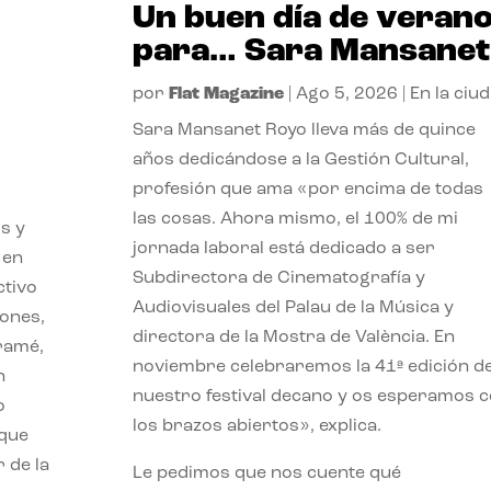
Un buen día de veran
para… Sara Mansanet
por
Flat Magazine
|
Ago 5, 2026
|
En la ciu
Sara Mansanet Royo lleva más de quince
años dedicándose a la Gestión Cultural,
profesión que ama «por encima de todas
las cosas. Ahora mismo, el 100% de mi
s y
jornada laboral está dedicado a ser
 en
Subdirectora de Cinematografía y
ctivo
Audiovisuales del Palau de la Música y
iones,
directora de la Mostra de València. En
iramé,
noviembre celebraremos la 41ª edición d
n
nuestro festival decano y os esperamos 
o
los brazos abiertos», explica.
 que
 de la
Le pedimos que nos cuente qué