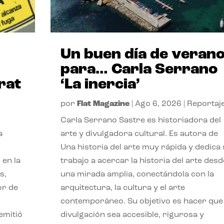
Un buen día de veran
para… Carla Serrano
rat
‘La inercia’
por
Flat Magazine
|
Ago 6, 2026
|
Reportaj
Carla Serrano Sastre es historiadora del
a
arte y divulgadora cultural. Es autora de
Una historia del arte muy rápida y dedica
 en la
trabajo a acercar la historia del arte desd
s,
una mirada amplia, conectándola con la
or de
arquitectura, la cultura y el arte
contemporáneo. Su objetivo es hacer que 
emitió
divulgación sea accesible, rigurosa y