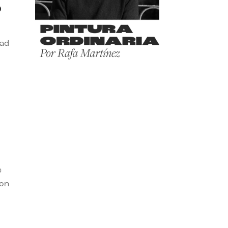
o
dad
e
con