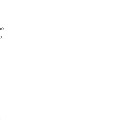
ho
o,
s
s
n