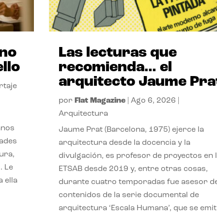
ano
Las lecturas que
llo
recomienda… el
arquitecto Jaume Pra
rtaje
por
Flat Magazine
|
Ago 6, 2026
|
Arquitectura
anos
Jaume Prat (Barcelona, 1975) ejerce la
dades
arquitectura desde la docencia y la
ura,
divulgación, es profesor de proyectos en 
. Le
ETSAB desde 2019 y, entre otras cosas,
 ella
durante cuatro temporadas fue asesor d
contenidos de la serie documental de
arquitectura ‘Escala Humana’, que se emit