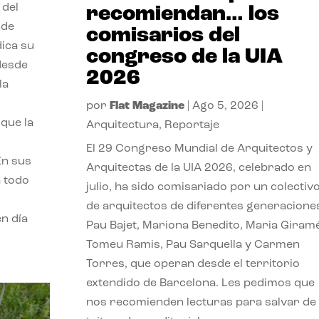
 del
recomiendan… los
 de
comisarios del
dica su
congreso de la UIA
 desde
2026
la
por
Flat Magazine
|
Ago 5, 2026
|
que la
Arquitectura
,
Reportaje
El 29 Congreso Mundial de Arquitectos y
En sus
Arquitectas de la UIA 2026, celebrado en
a todo
julio, ha sido comisariado por un colectiv
de arquitectos de diferentes generacione
n día
Pau Bajet, Mariona Benedito, Maria Giramé
Tomeu Ramis, Pau Sarquella y Carmen
Torres, que operan desde el territorio
extendido de Barcelona. Les pedimos que
nos recomienden lecturas para salvar de 