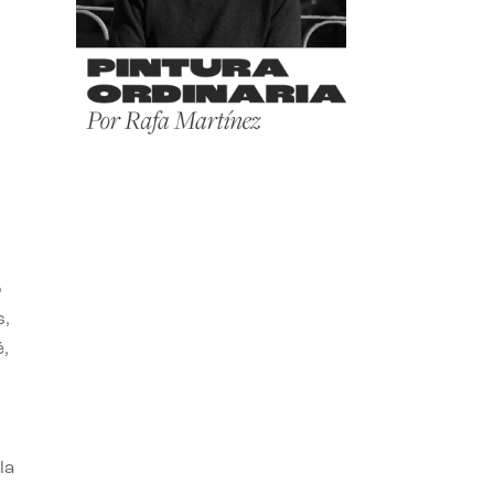
o
s,
,
la