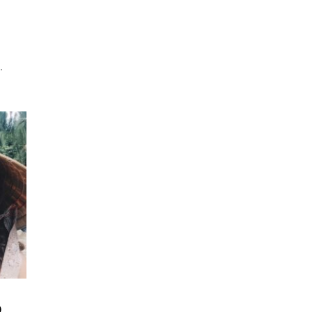
o
.
o