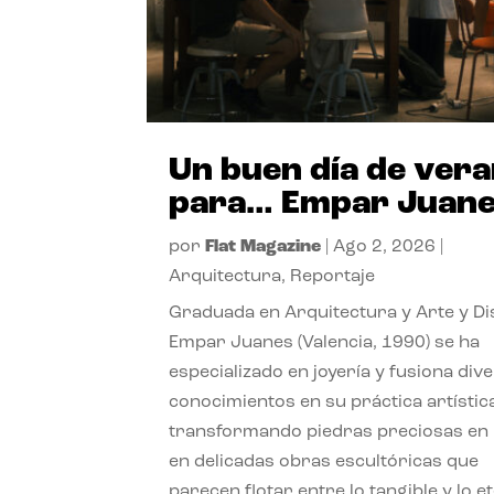
Un buen día de ver
para… Empar Juan
por
Flat Magazine
|
Ago 2, 2026
|
Arquitectura
,
Reportaje
Graduada en Arquitectura y Arte y Di
Empar Juanes (Valencia, 1990) se ha
especializado en joyería y fusiona div
conocimientos en su práctica artístic
transformando piedras preciosas en
en delicadas obras escultóricas que
parecen flotar entre lo tangible y lo e