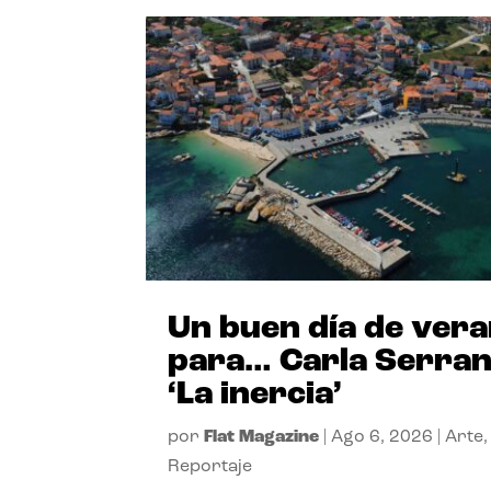
Un buen día de ver
para… Carla Serra
‘La inercia’
por
Flat Magazine
|
Ago 6, 2026
|
Arte
,
Reportaje