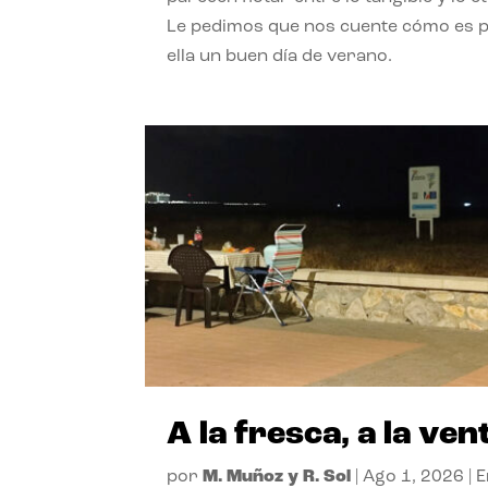
Le pedimos que nos cuente cómo es 
ella un buen día de verano.
A la fresca, a la ven
por
M. Muñoz y R. Sol
|
Ago 1, 2026
|
E