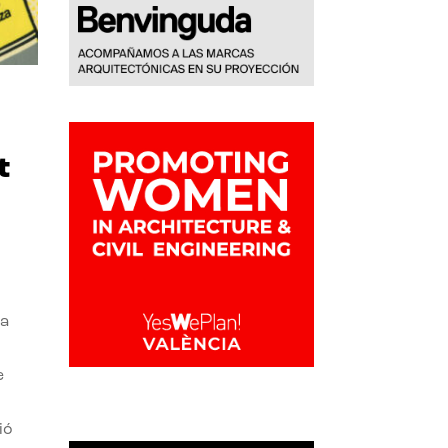
t
la
e
ió