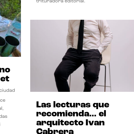
trituradora editorial.
ano
et
 ciudad
nce
Las lecturas que
l,
recomienda… el
odas
arquitecto Ivan
i
Cabrera