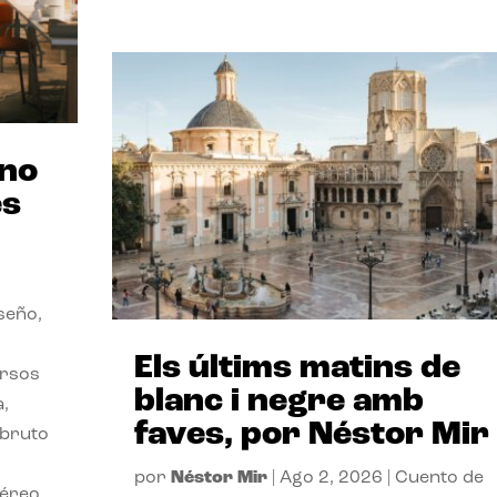
ano
es
seño,
Els últims matins de
ersos
blanc i negre amb
a,
faves, por Néstor Mir
 bruto
por
Néstor Mir
|
Ago 2, 2026
|
Cuento de
téreo.