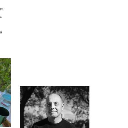
us
do
a