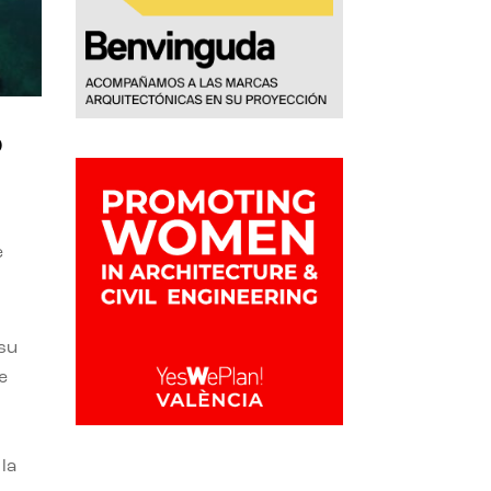
o
e
 su
e
la