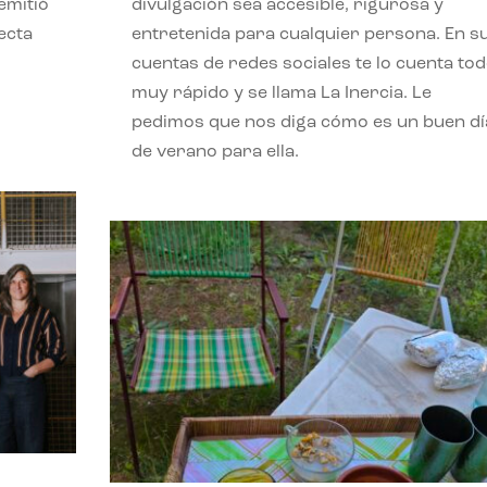
emitió
divulgación sea accesible, rigurosa y
ecta
entretenida para cualquier persona. En s
l
cuentas de redes sociales te lo cuenta to
muy rápido y se llama La Inercia. Le
pedimos que nos diga cómo es un buen dí
de verano para ella.