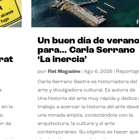
Un buen día de veran
para… Carla Serrano
rat
‘La inercia’
por
Flat Magazine
|
Ago 6, 2026
|
Reportaj
Carla Serrano Sastre es historiadora del
a
arte y divulgadora cultural. Es autora de
Una historia del arte muy rápida y dedica
 en la
trabajo a acercar la historia del arte desd
s,
una mirada amplia, conectándola con la
or de
arquitectura, la cultura y el arte
contemporáneo. Su objetivo es hacer que 