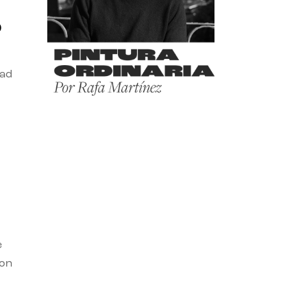
o
dad
e
con