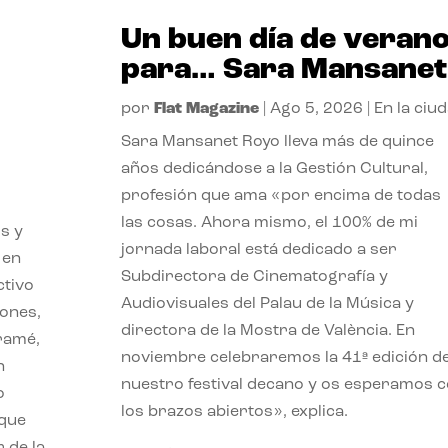
Un buen día de veran
para… Sara Mansanet
por
Flat Magazine
|
Ago 5, 2026
|
En la ciu
Sara Mansanet Royo lleva más de quince
años dedicándose a la Gestión Cultural,
profesión que ama «por encima de todas
las cosas. Ahora mismo, el 100% de mi
s y
jornada laboral está dedicado a ser
 en
Subdirectora de Cinematografía y
ctivo
Audiovisuales del Palau de la Música y
iones,
directora de la Mostra de València. En
iramé,
noviembre celebraremos la 41ª edición d
n
nuestro festival decano y os esperamos 
o
los brazos abiertos», explica.
 que
 de la