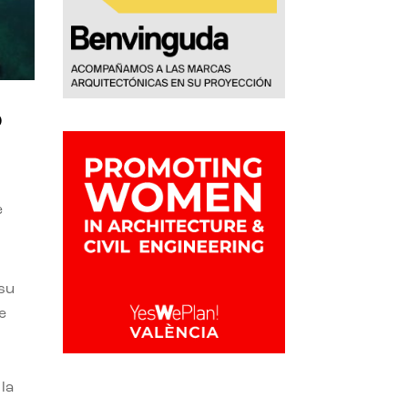
o
e
 su
e
la