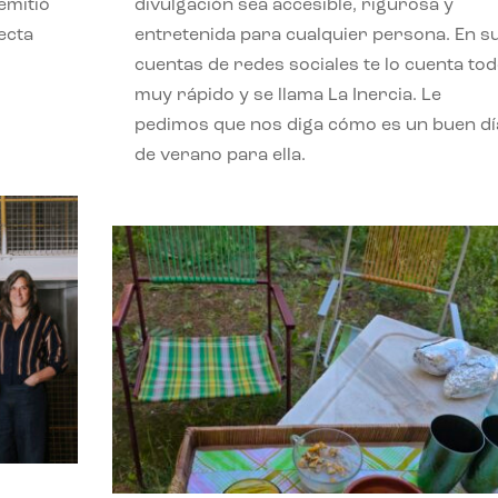
emitió
divulgación sea accesible, rigurosa y
ecta
entretenida para cualquier persona. En s
l
cuentas de redes sociales te lo cuenta to
muy rápido y se llama La Inercia. Le
pedimos que nos diga cómo es un buen dí
de verano para ella.