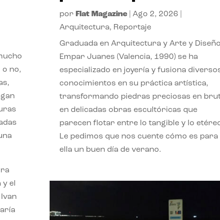
por
Flat Magazine
|
Ago 2, 2026
|
Arquitectura
,
Reportaje
Graduada en Arquitectura y Arte y Diseño
 mucho
Empar Juanes (Valencia, 1990) se ha
 o no,
especializado en joyería y fusiona diverso
as,
conocimientos en su práctica artística,
agan
transformando piedras preciosas en bru
turas
en delicadas obras escultóricas que
vadas
parecen flotar entre lo tangible y lo etére
 una
Le pedimos que nos cuente cómo es para
ella un buen día de verano.
ora
 y el
 Ivan
aría