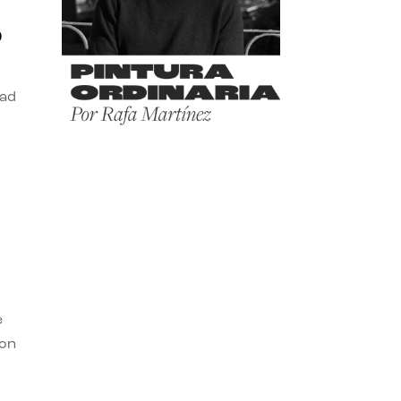
o
dad
e
con