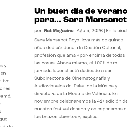
Un buen día de veran
para… Sara Mansanet
por
Flat Magazine
|
Ago 5, 2026
|
En la ciu
Sara Mansanet Royo lleva más de quince
años dedicándose a la Gestión Cultural,
profesión que ama «por encima de todas
las cosas. Ahora mismo, el 100% de mi
s y
jornada laboral está dedicado a ser
 en
Subdirectora de Cinematografía y
ctivo
Audiovisuales del Palau de la Música y
iones,
directora de la Mostra de València. En
iramé,
noviembre celebraremos la 41ª edición d
n
nuestro festival decano y os esperamos 
o
los brazos abiertos», explica.
 que
 de la