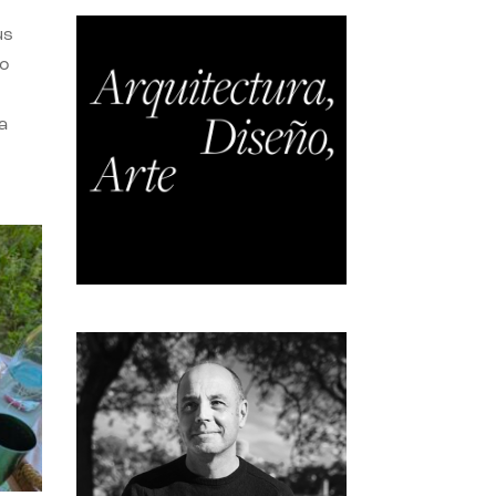
us
do
a