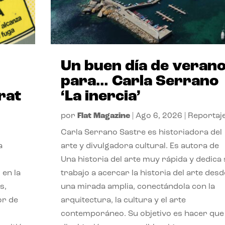
Un buen día de veran
para… Carla Serrano
rat
‘La inercia’
por
Flat Magazine
|
Ago 6, 2026
|
Reportaj
Carla Serrano Sastre es historiadora del
a
arte y divulgadora cultural. Es autora de
Una historia del arte muy rápida y dedica
 en la
trabajo a acercar la historia del arte desd
s,
una mirada amplia, conectándola con la
or de
arquitectura, la cultura y el arte
contemporáneo. Su objetivo es hacer que 