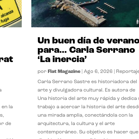
Un buen día de veran
para… Carla Serrano
rat
‘La inercia’
por
Flat Magazine
|
Ago 6, 2026
|
Reportaj
Carla Serrano Sastre es historiadora del
a
arte y divulgadora cultural. Es autora de
Una historia del arte muy rápida y dedica
 en la
trabajo a acercar la historia del arte desd
s,
una mirada amplia, conectándola con la
or de
arquitectura, la cultura y el arte
contemporáneo. Su objetivo es hacer que 