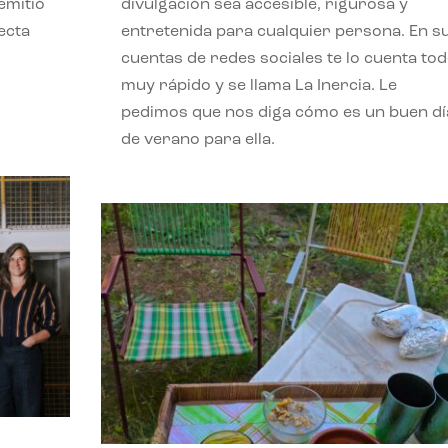
emitió
divulgación sea accesible, rigurosa y
ecta
entretenida para cualquier persona. En s
l
cuentas de redes sociales te lo cuenta to
muy rápido y se llama La Inercia. Le
pedimos que nos diga cómo es un buen dí
de verano para ella.