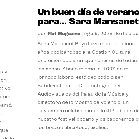
Un buen día de veran
para… Sara Mansanet
por
Flat Magazine
|
Ago 5, 2026
|
En la ciu
Sara Mansanet Royo lleva más de quince
años dedicándose a la Gestión Cultural,
profesión que ama «por encima de todas
las cosas. Ahora mismo, el 100% de mi
s y
jornada laboral está dedicado a ser
 en
Subdirectora de Cinematografía y
ctivo
Audiovisuales del Palau de la Música y
iones,
directora de la Mostra de València. En
iramé,
noviembre celebraremos la 41ª edición d
n
nuestro festival decano y os esperamos 
o
los brazos abiertos», explica.
 que
 de la