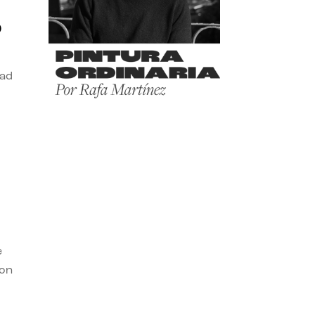
o
dad
e
con