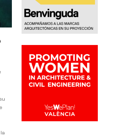
o
e
 su
e
la