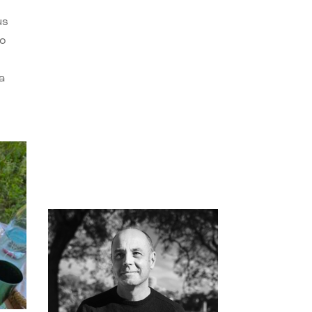
us
do
a