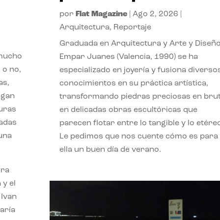
por
Flat Magazine
|
Ago 2, 2026
|
Arquitectura
,
Reportaje
Graduada en Arquitectura y Arte y Diseño
 mucho
Empar Juanes (Valencia, 1990) se ha
 o no,
especializado en joyería y fusiona diverso
as,
conocimientos en su práctica artística,
agan
transformando piedras preciosas en bru
turas
en delicadas obras escultóricas que
vadas
parecen flotar entre lo tangible y lo etére
 una
Le pedimos que nos cuente cómo es para
ella un buen día de verano.
ora
 y el
 Ivan
aría