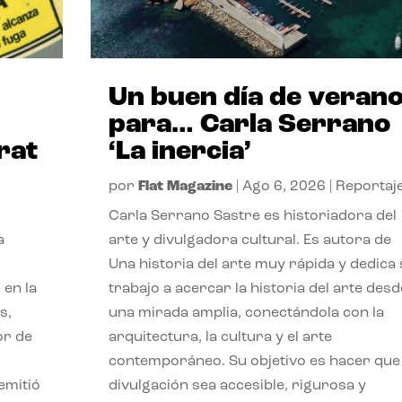
Un buen día de veran
para… Carla Serrano
rat
‘La inercia’
por
Flat Magazine
|
Ago 6, 2026
|
Reportaj
Carla Serrano Sastre es historiadora del
a
arte y divulgadora cultural. Es autora de
Una historia del arte muy rápida y dedica
 en la
trabajo a acercar la historia del arte desd
s,
una mirada amplia, conectándola con la
or de
arquitectura, la cultura y el arte
contemporáneo. Su objetivo es hacer que 
emitió
divulgación sea accesible, rigurosa y