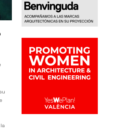
o
e
 su
e
la