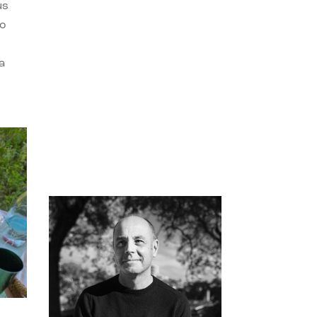
us
do
a