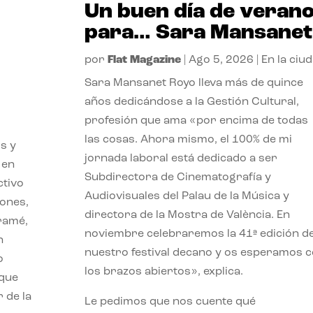
Un buen día de veran
para… Sara Mansanet
por
Flat Magazine
|
Ago 5, 2026
|
En la ciu
Sara Mansanet Royo lleva más de quince
años dedicándose a la Gestión Cultural,
profesión que ama «por encima de todas
las cosas. Ahora mismo, el 100% de mi
s y
jornada laboral está dedicado a ser
 en
Subdirectora de Cinematografía y
ctivo
Audiovisuales del Palau de la Música y
iones,
directora de la Mostra de València. En
iramé,
noviembre celebraremos la 41ª edición d
n
nuestro festival decano y os esperamos 
o
los brazos abiertos», explica.
 que
 de la
Le pedimos que nos cuente qué