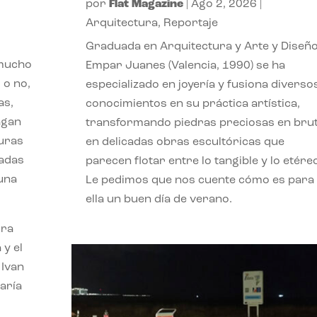
por
Flat Magazine
|
Ago 2, 2026
|
Arquitectura
,
Reportaje
Graduada en Arquitectura y Arte y Diseño
 mucho
Empar Juanes (Valencia, 1990) se ha
 o no,
especializado en joyería y fusiona diverso
as,
conocimientos en su práctica artística,
agan
transformando piedras preciosas en bru
turas
en delicadas obras escultóricas que
vadas
parecen flotar entre lo tangible y lo etére
 una
Le pedimos que nos cuente cómo es para
ella un buen día de verano.
ora
 y el
 Ivan
aría