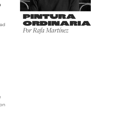
o
dad
e
con