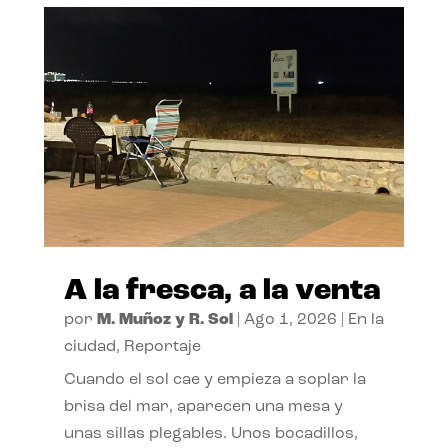
A la fresca, a la venta
por
M. Muñoz y R. Sol
|
Ago 1, 2026
|
En la
ciudad
,
Reportaje
Cuando el sol cae y empieza a soplar la
brisa del mar, aparecen una mesa y
unas sillas plegables. Unos bocadillos,