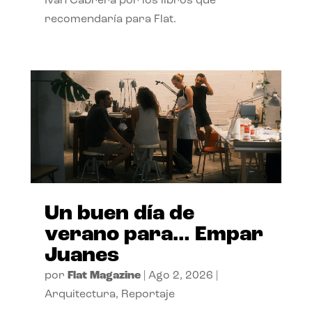
Ivan Cabrera por los libros que
recomendaría para Flat.
Un buen día de
verano para… Empar
Juanes
por
Flat Magazine
|
Ago 2, 2026
|
Arquitectura
,
Reportaje