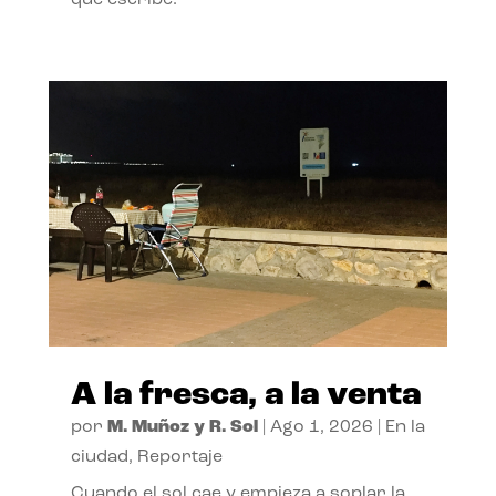
A la fresca, a la venta
por
M. Muñoz y R. Sol
|
Ago 1, 2026
|
En la
ciudad
,
Reportaje
Cuando el sol cae y empieza a soplar la