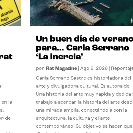
Un buen día de veran
para… Carla Serrano
rat
‘La inercia’
por
Flat Magazine
|
Ago 6, 2026
|
Reportaj
Carla Serrano Sastre es historiadora del
a
arte y divulgadora cultural. Es autora de
Una historia del arte muy rápida y dedica
 en la
trabajo a acercar la historia del arte desd
s,
una mirada amplia, conectándola con la
or de
arquitectura, la cultura y el arte
contemporáneo. Su objetivo es hacer que 