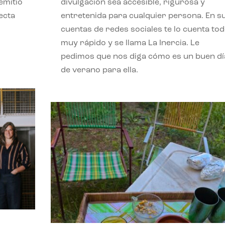
emitió
divulgación sea accesible, rigurosa y
ecta
entretenida para cualquier persona. En s
l
cuentas de redes sociales te lo cuenta to
muy rápido y se llama La Inercia. Le
pedimos que nos diga cómo es un buen dí
de verano para ella.