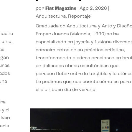
por
Flat Magazine
|
Ago 2, 2026
|
Arquitectura
,
Reportaje
Graduada en Arquitectura y Arte y Diseño
 mucho
Empar Juanes (Valencia, 1990) se ha
 o no,
especializado en joyería y fusiona diverso
as,
conocimientos en su práctica artística,
agan
transformando piedras preciosas en bru
turas
en delicadas obras escultóricas que
vadas
parecen flotar entre lo tangible y lo etére
 una
Le pedimos que nos cuente cómo es para
ella un buen día de verano.
ora
 y el
 Ivan
aría