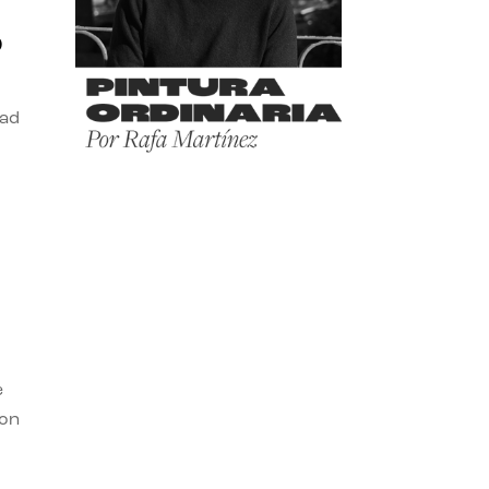
o
dad
e
con