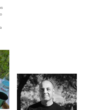
us
do
a