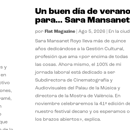
Un buen día de veran
para… Sara Mansanet
por
Flat Magazine
|
Ago 5, 2026
|
En la ciu
Sara Mansanet Royo lleva más de quince
años dedicándose a la Gestión Cultural,
profesión que ama «por encima de todas
las cosas. Ahora mismo, el 100% de mi
s y
jornada laboral está dedicado a ser
 en
Subdirectora de Cinematografía y
ctivo
Audiovisuales del Palau de la Música y
iones,
directora de la Mostra de València. En
iramé,
noviembre celebraremos la 41ª edición d
n
nuestro festival decano y os esperamos 
o
los brazos abiertos», explica.
 que
 de la