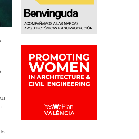
o
e
 su
e
la