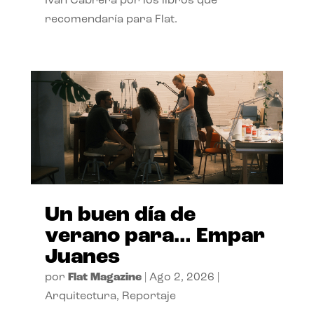
Ivan Cabrera por los libros que
recomendaría para Flat.
Un buen día de
verano para… Empar
Juanes
por
Flat Magazine
|
Ago 2, 2026
|
Arquitectura
,
Reportaje