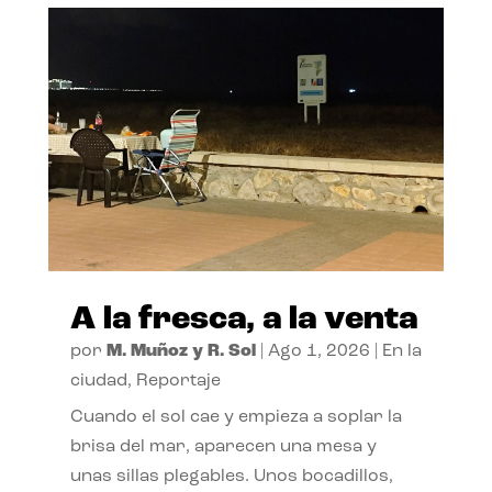
A la fresca, a la venta
por
M. Muñoz y R. Sol
|
Ago 1, 2026
|
En la
ciudad
,
Reportaje
Cuando el sol cae y empieza a soplar la
brisa del mar, aparecen una mesa y
unas sillas plegables. Unos bocadillos,