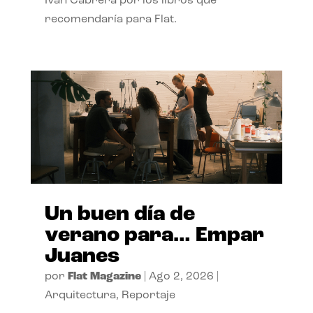
Ivan Cabrera por los libros que
recomendaría para Flat.
Un buen día de
verano para… Empar
Juanes
por
Flat Magazine
|
Ago 2, 2026
|
Arquitectura
,
Reportaje