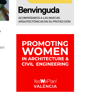
o
dad