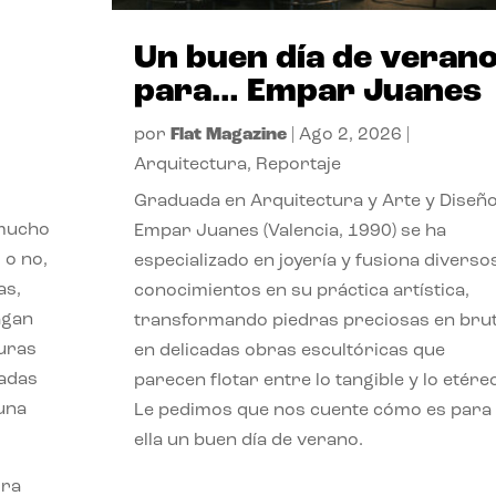
Un buen día de veran
para… Empar Juanes
por
Flat Magazine
|
Ago 2, 2026
|
Arquitectura
,
Reportaje
Graduada en Arquitectura y Arte y Diseño
 mucho
Empar Juanes (Valencia, 1990) se ha
 o no,
especializado en joyería y fusiona diverso
as,
conocimientos en su práctica artística,
agan
transformando piedras preciosas en bru
turas
en delicadas obras escultóricas que
vadas
parecen flotar entre lo tangible y lo etére
 una
Le pedimos que nos cuente cómo es para
ella un buen día de verano.
ora