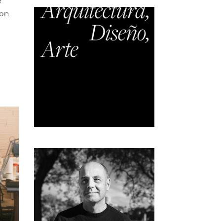
e
con