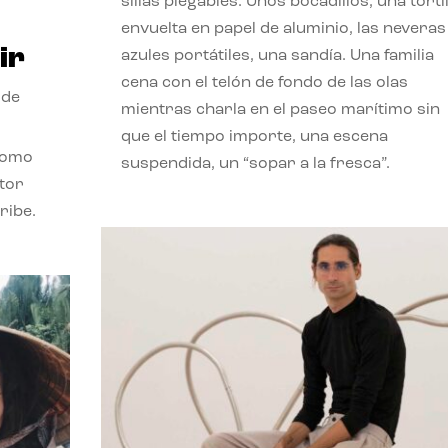
sillas plegables. Unos bocadillos, una tortil
envuelta en papel de aluminio, las neveras
ir
azules portátiles, una sandía. Una familia
cena con el telón de fondo de las olas
 de
mientras charla en el paseo marítimo sin
que el tiempo importe, una escena
como
suspendida, un “sopar a la fresca”.
stor
ribe.