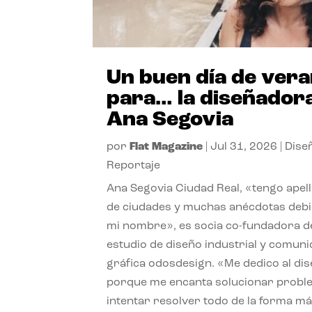
Un buen día de ver
para… la diseñador
Ana Segovia
por
Flat Magazine
|
Jul 31, 2026
|
Dise
Reportaje
Ana Segovia Ciudad Real, «tengo apel
de ciudades y muchas anécdotas debi
mi nombre», es socia co-fundadora d
estudio de diseño industrial y comuni
gráfica odosdesign. «Me dedico al di
porque me encanta solucionar probl
intentar resolver todo de la forma m