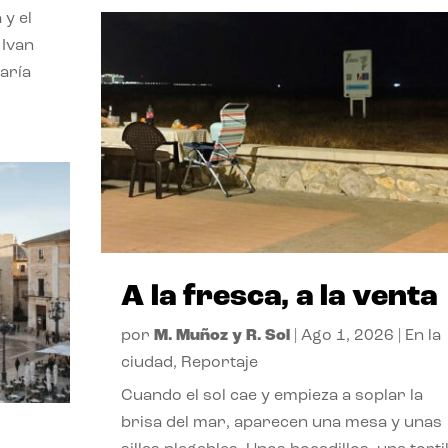
 y el
 Ivan
aría
A la fresca, a la venta
por
M. Muñoz y R. Sol
|
Ago 1, 2026
|
En la
ciudad
,
Reportaje
Cuando el sol cae y empieza a soplar la
brisa del mar, aparecen una mesa y unas