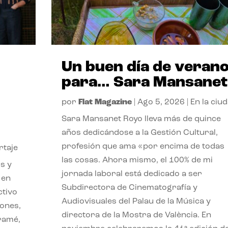
Un buen día de veran
para… Sara Mansanet
por
Flat Magazine
|
Ago 5, 2026
|
En la ciu
Sara Mansanet Royo lleva más de quince
años dedicándose a la Gestión Cultural,
profesión que ama «por encima de todas
rtaje
las cosas. Ahora mismo, el 100% de mi
s y
jornada laboral está dedicado a ser
 en
Subdirectora de Cinematografía y
ctivo
Audiovisuales del Palau de la Música y
iones,
directora de la Mostra de València. En
iramé,