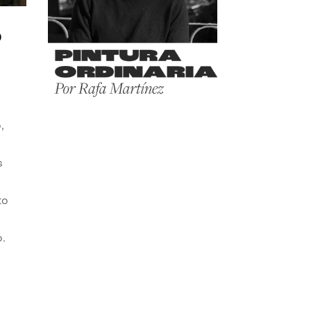
o
,
s
to
o.