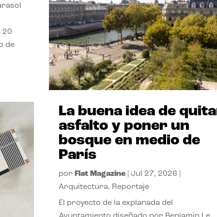
parasol
a 20
o de
La buena idea de quita
asfalto y poner un
bosque en medio de
París
por
Flat Magazine
|
Jul 27, 2026
|
Arquitectura
,
Reportaje
El proyecto de la explanada del
Ayuntamiento diseñado por Benjamin Le