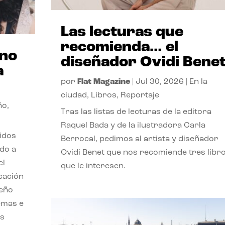
Las lecturas que
recomienda… el
ano
diseñador Ovidi Bene
a
por
Flat Magazine
|
Jul 30, 2026
|
En la
ciudad
,
Libros
,
Reportaje
ño
,
Tras las listas de lecturas de la editora
Raquel Bada y de la ilustradora Carla
lidos
Berrocal, pedimos al artista y diseñador
do a
Ovidi Benet que nos recomiende tres libr
el
que le interesen.
cación
seño
emas e
ás