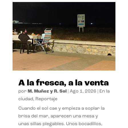
A la fresca, a la venta
por
M. Muñoz y R. Sol
|
Ago 1, 2026
|
En la
ciudad
,
Reportaje
Cuando el sol cae y empieza a soplar la
brisa del mar, aparecen una mesa y
unas sillas plegables. Unos bocadillos,