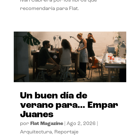
Ivan Cabrera por los libros que
recomendaría para Flat.
Un buen día de
verano para… Empar
Juanes
por
Flat Magazine
|
Ago 2, 2026
|
Arquitectura
,
Reportaje