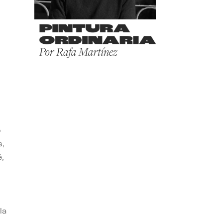
o
s,
,
la