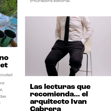
trituradora editorial.
ano
et
 ciudad
nce
Las lecturas que
l,
recomienda… el
odas
arquitecto Ivan
i
Cabrera