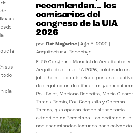
 del
recomiendan… los
 de
comisarios del
dica su
congreso de la UIA
 desde
2026
la
por
Flat Magazine
|
Ago 5, 2026
|
que la
Arquitectura
,
Reportaje
El 29 Congreso Mundial de Arquitectos y
En sus
Arquitectas de la UIA 2026, celebrado en
a todo
julio, ha sido comisariado por un colectiv
de arquitectos de diferentes generacione
n día
Pau Bajet, Mariona Benedito, Maria Giramé
Tomeu Ramis, Pau Sarquella y Carmen
Torres, que operan desde el territorio
extendido de Barcelona. Les pedimos que
nos recomienden lecturas para salvar de 