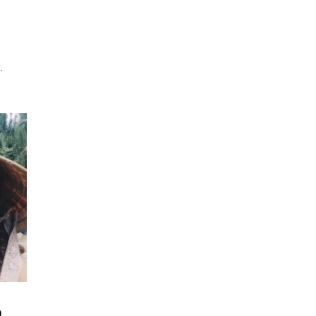
o
.
o