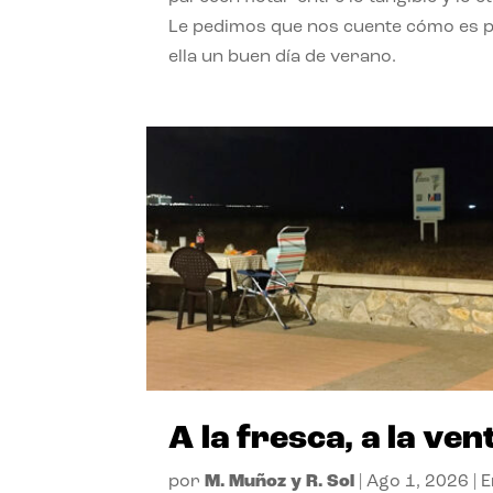
Le pedimos que nos cuente cómo es 
ella un buen día de verano.
A la fresca, a la ven
por
M. Muñoz y R. Sol
|
Ago 1, 2026
|
E