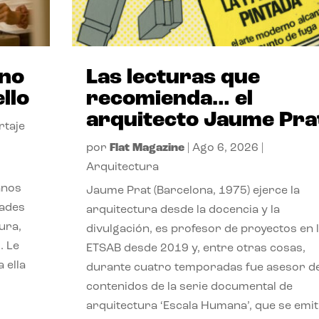
ano
Las lecturas que
llo
recomienda… el
arquitecto Jaume Pra
rtaje
por
Flat Magazine
|
Ago 6, 2026
|
Arquitectura
anos
Jaume Prat (Barcelona, 1975) ejerce la
dades
arquitectura desde la docencia y la
ura,
divulgación, es profesor de proyectos en 
. Le
ETSAB desde 2019 y, entre otras cosas,
 ella
durante cuatro temporadas fue asesor d
contenidos de la serie documental de
arquitectura ‘Escala Humana’, que se emit