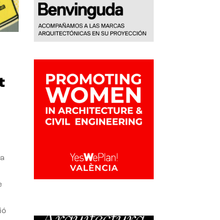
t
la
e
ió