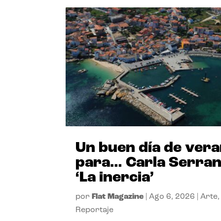
Un buen día de ver
para… Carla Serra
‘La inercia’
por
Flat Magazine
|
Ago 6, 2026
|
Arte
,
Reportaje