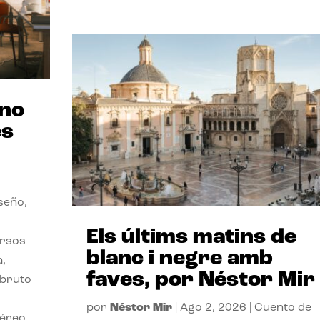
ano
es
seño,
Els últims matins de
ersos
blanc i negre amb
a,
faves, por Néstor Mir
 bruto
por
Néstor Mir
|
Ago 2, 2026
|
Cuento de
téreo.