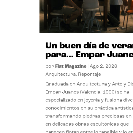
Un buen día de ver
para… Empar Juan
por
Flat Magazine
|
Ago 2, 2026
|
Arquitectura
,
Reportaje
Graduada en Arquitectura y Arte y Di
Empar Juanes (Valencia, 1990) se ha
especializado en joyería y fusiona div
conocimientos en su práctica artístic
transformando piedras preciosas en
en delicadas obras escultóricas que
parecen flotar entre lo tangible y lo e