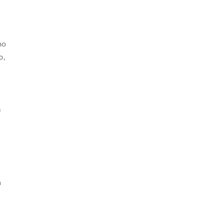
ho
o,
s
s
n