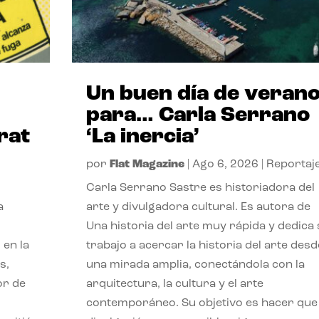
Un buen día de veran
para… Carla Serrano
rat
‘La inercia’
por
Flat Magazine
|
Ago 6, 2026
|
Reportaj
Carla Serrano Sastre es historiadora del
a
arte y divulgadora cultural. Es autora de
Una historia del arte muy rápida y dedica
 en la
trabajo a acercar la historia del arte desd
s,
una mirada amplia, conectándola con la
or de
arquitectura, la cultura y el arte
contemporáneo. Su objetivo es hacer que 