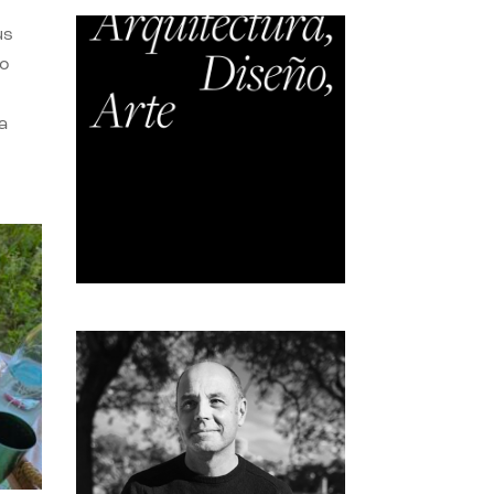
us
do
a