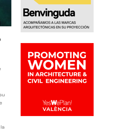
o
e
 su
e
la