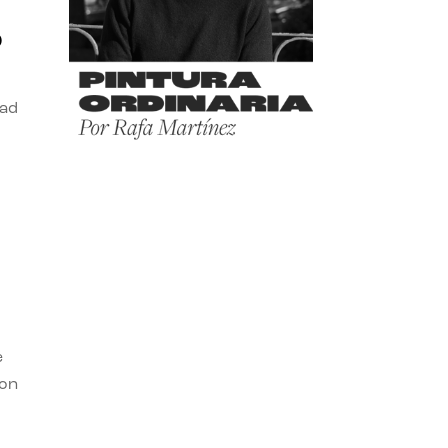
o
dad
e
con