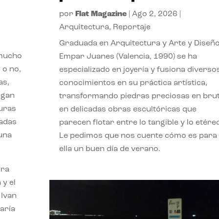
por
Flat Magazine
|
Ago 2, 2026
|
Arquitectura
,
Reportaje
Graduada en Arquitectura y Arte y Diseño
 mucho
Empar Juanes (Valencia, 1990) se ha
 o no,
especializado en joyería y fusiona diverso
as,
conocimientos en su práctica artística,
agan
transformando piedras preciosas en bru
turas
en delicadas obras escultóricas que
vadas
parecen flotar entre lo tangible y lo etére
 una
Le pedimos que nos cuente cómo es para
ella un buen día de verano.
ora
 y el
 Ivan
aría