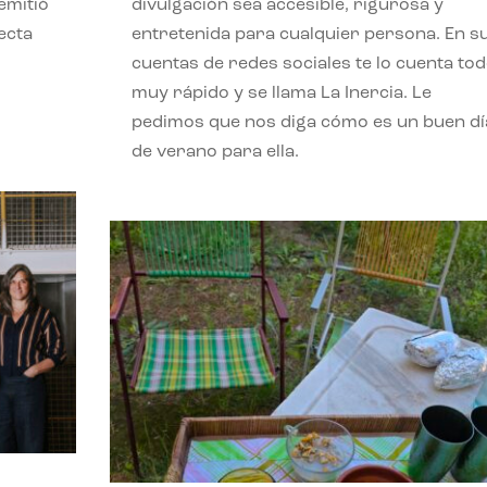
emitió
divulgación sea accesible, rigurosa y
ecta
entretenida para cualquier persona. En s
l
cuentas de redes sociales te lo cuenta to
muy rápido y se llama La Inercia. Le
pedimos que nos diga cómo es un buen dí
de verano para ella.