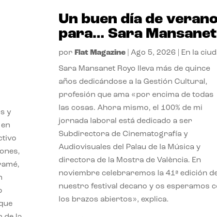
Un buen día de veran
para… Sara Mansanet
por
Flat Magazine
|
Ago 5, 2026
|
En la ciu
Sara Mansanet Royo lleva más de quince
años dedicándose a la Gestión Cultural,
profesión que ama «por encima de todas
las cosas. Ahora mismo, el 100% de mi
s y
jornada laboral está dedicado a ser
 en
Subdirectora de Cinematografía y
ctivo
Audiovisuales del Palau de la Música y
iones,
directora de la Mostra de València. En
iramé,
noviembre celebraremos la 41ª edición d
n
nuestro festival decano y os esperamos 
o
los brazos abiertos», explica.
 que
 de la