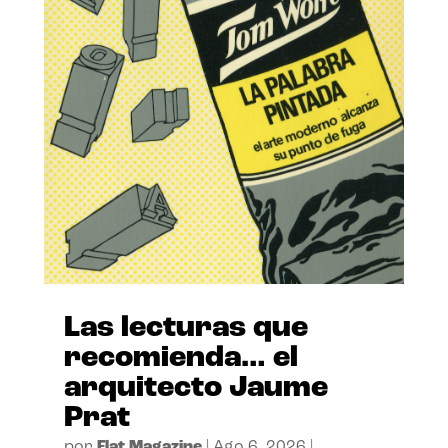
Las lecturas que
recomienda… el
arquitecto Jaume
Prat
por
Flat Magazine
|
Ago 6, 2026
|