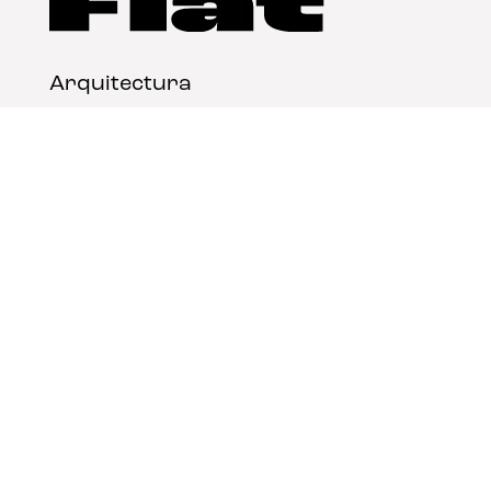
Arquitectura
Diseño
Arte
Nosotros
Nota legal
Contacto
© FLAT Magazine 2026