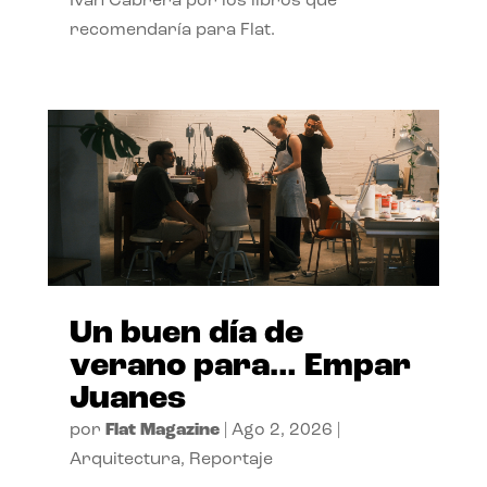
Ivan Cabrera por los libros que
recomendaría para Flat.
Un buen día de
verano para… Empar
Juanes
por
Flat Magazine
|
Ago 2, 2026
|
Arquitectura
,
Reportaje