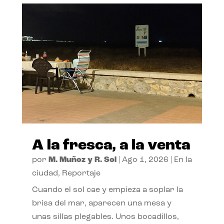
A la fresca, a la venta
por
M. Muñoz y R. Sol
|
Ago 1, 2026
|
En la
ciudad
,
Reportaje
Cuando el sol cae y empieza a soplar la
brisa del mar, aparecen una mesa y
unas sillas plegables. Unos bocadillos,