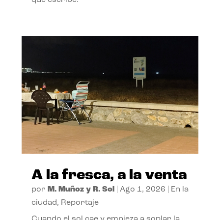
A la fresca, a la venta
por
M. Muñoz y R. Sol
|
Ago 1, 2026
|
En la
ciudad
,
Reportaje
Cuando el sol cae y empieza a soplar la