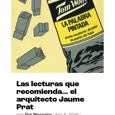
Las lecturas que
recomienda… el
arquitecto Jaume
Prat
por
Flat Magazine
|
Ago 6, 2026
|