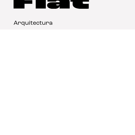
Arquitectura
Diseño
Arte
Nosotros
Nota legal
Contacto
© FLAT Magazine 2026