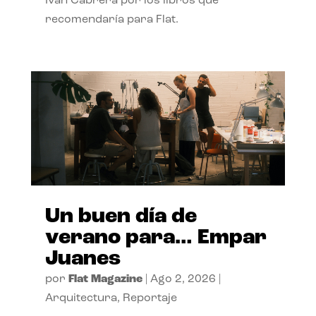
Ivan Cabrera por los libros que
recomendaría para Flat.
Un buen día de
verano para… Empar
Juanes
por
Flat Magazine
|
Ago 2, 2026
|
Arquitectura
,
Reportaje