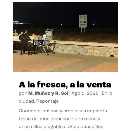
A la fresca, a la venta
por
M. Muñoz y R. Sol
|
Ago 1, 2026
|
En la
ciudad
,
Reportaje
Cuando el sol cae y empieza a soplar la
brisa del mar, aparecen una mesa y
unas sillas plegables. Unos bocadillos,