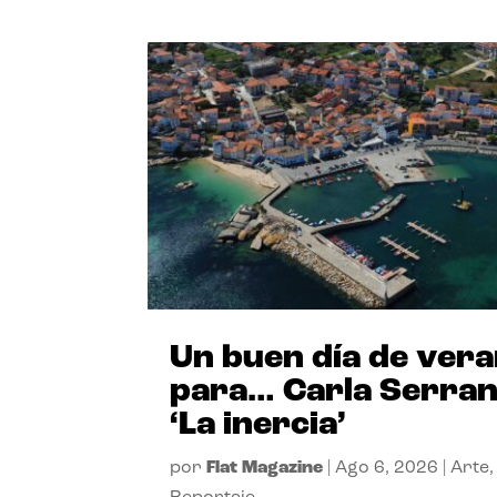
Un buen día de ver
para… Carla Serra
‘La inercia’
por
Flat Magazine
|
Ago 6, 2026
|
Arte
,