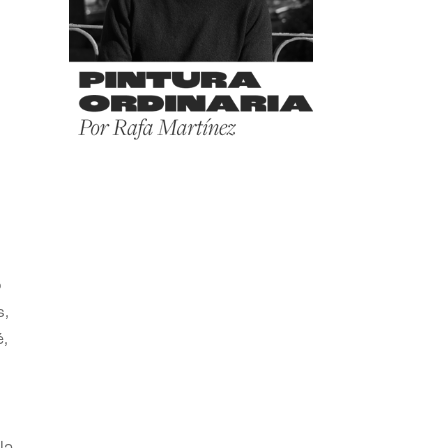
o
s,
,
la