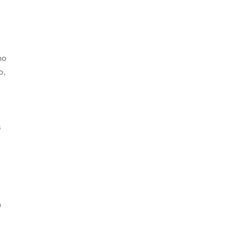
ho
o,
s
s
n