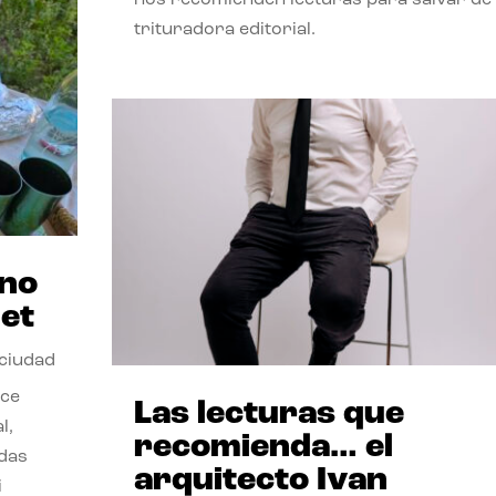
trituradora editorial.
ano
et
 ciudad
nce
Las lecturas que
l,
recomienda… el
odas
arquitecto Ivan
i