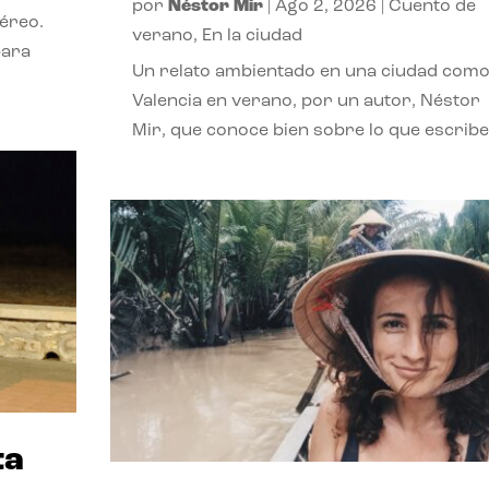
por
Néstor Mir
|
Ago 2, 2026
|
Cuento de
téreo.
verano
,
En la ciudad
para
Un relato ambientado en una ciudad com
Valencia en verano, por un autor, Néstor
Mir, que conoce bien sobre lo que escribe
ta