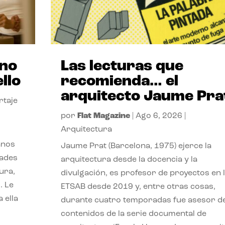
ano
Las lecturas que
llo
recomienda… el
arquitecto Jaume Pra
rtaje
por
Flat Magazine
|
Ago 6, 2026
|
Arquitectura
anos
Jaume Prat (Barcelona, 1975) ejerce la
dades
arquitectura desde la docencia y la
ura,
divulgación, es profesor de proyectos en 
. Le
ETSAB desde 2019 y, entre otras cosas,
 ella
durante cuatro temporadas fue asesor d
contenidos de la serie documental de