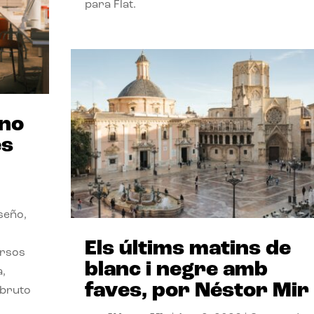
para Flat.
ano
es
seño,
Els últims matins de
ersos
blanc i negre amb
a,
faves, por Néstor Mir
 bruto