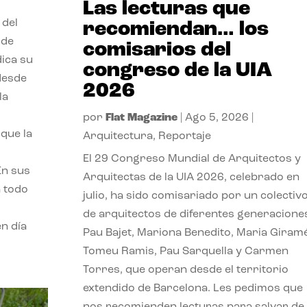
Las lecturas que
 del
recomiendan… los
 de
comisarios del
dica su
congreso de la UIA
 desde
2026
la
por
Flat Magazine
|
Ago 5, 2026
|
que la
Arquitectura
,
Reportaje
El 29 Congreso Mundial de Arquitectos y
En sus
Arquitectas de la UIA 2026, celebrado en
a todo
julio, ha sido comisariado por un colectiv
de arquitectos de diferentes generacione
n día
Pau Bajet, Mariona Benedito, Maria Giramé
Tomeu Ramis, Pau Sarquella y Carmen
Torres, que operan desde el territorio
extendido de Barcelona. Les pedimos que
nos recomienden lecturas para salvar de 