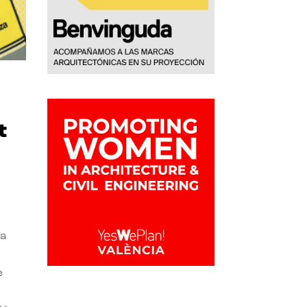
t
la
e