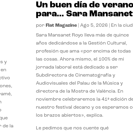
Un buen día de veran
para… Sara Mansanet
por
Flat Magazine
|
Ago 5, 2026
|
En la ciu
Sara Mansanet Royo lleva más de quince
años dedicándose a la Gestión Cultural,
profesión que ama «por encima de todas
las cosas. Ahora mismo, el 100% de mi
s y
jornada laboral está dedicado a ser
 en
Subdirectora de Cinematografía y
ctivo
Audiovisuales del Palau de la Música y
iones,
directora de la Mostra de València. En
iramé,
noviembre celebraremos la 41ª edición d
n
nuestro festival decano y os esperamos 
o
los brazos abiertos», explica.
 que
 de la
Le pedimos que nos cuente qué