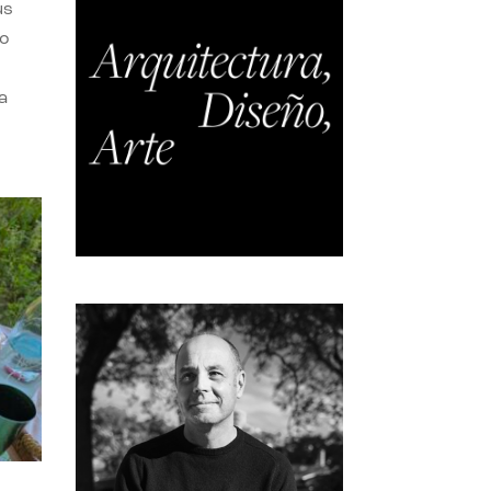
us
do
a