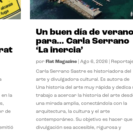
Un buen día de veran
para… Carla Serrano
rat
‘La inercia’
por
Flat Magazine
|
Ago 6, 2026
|
Reportaj
Carla Serrano Sastre es historiadora del
a
arte y divulgadora cultural. Es autora de
Una historia del arte muy rápida y dedica
 en la
trabajo a acercar la historia del arte desd
s,
una mirada amplia, conectándola con la
or de
arquitectura, la cultura y el arte
contemporáneo. Su objetivo es hacer que 
emitió
divulgación sea accesible, rigurosa y