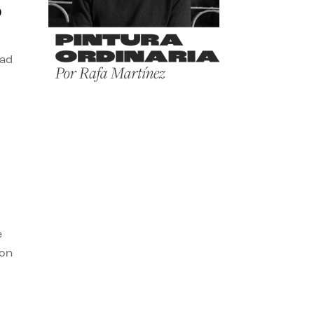
o
dad
e
con