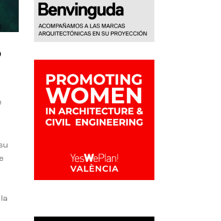
o
e
 su
e
la