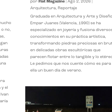
por
Flat Magazine
|
Ago 2, 2026
|
Arquitectura
,
Reportaje
Graduada en Arquitectura y Arte y Diseño
 mucho
Empar Juanes (Valencia, 1990) se ha
 o no,
especializado en joyería y fusiona diverso
as,
conocimientos en su práctica artística,
agan
transformando piedras preciosas en bru
turas
en delicadas obras escultóricas que
vadas
parecen flotar entre lo tangible y lo etére
 una
Le pedimos que nos cuente cómo es para
ella un buen día de verano.
ora
 y el
 Ivan
aría