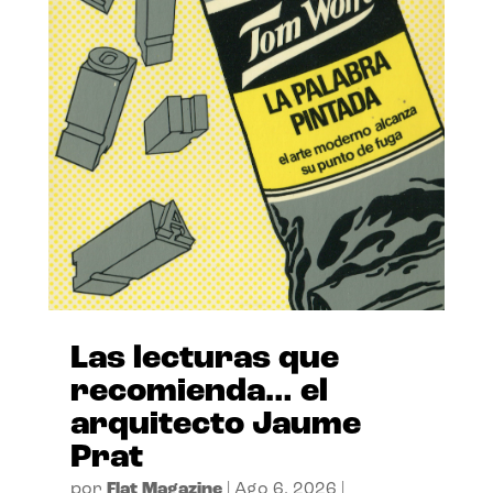
Las lecturas que
recomienda… el
arquitecto Jaume
Prat
por
Flat Magazine
|
Ago 6, 2026
|