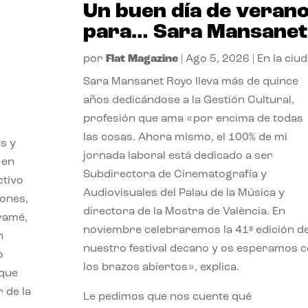
Un buen día de veran
para… Sara Mansanet
por
Flat Magazine
|
Ago 5, 2026
|
En la ciu
Sara Mansanet Royo lleva más de quince
años dedicándose a la Gestión Cultural,
profesión que ama «por encima de todas
las cosas. Ahora mismo, el 100% de mi
s y
jornada laboral está dedicado a ser
 en
Subdirectora de Cinematografía y
ctivo
Audiovisuales del Palau de la Música y
iones,
directora de la Mostra de València. En
iramé,
noviembre celebraremos la 41ª edición d
n
nuestro festival decano y os esperamos 
o
los brazos abiertos», explica.
 que
 de la
Le pedimos que nos cuente qué