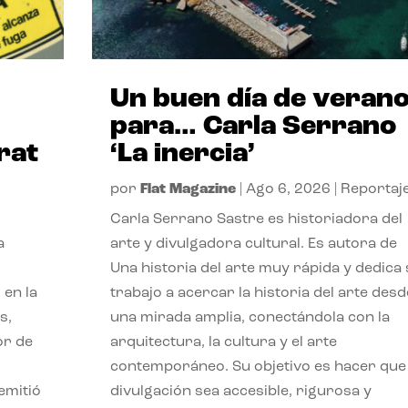
Un buen día de veran
para… Carla Serrano
rat
‘La inercia’
por
Flat Magazine
|
Ago 6, 2026
|
Reportaj
Carla Serrano Sastre es historiadora del
a
arte y divulgadora cultural. Es autora de
Una historia del arte muy rápida y dedica
 en la
trabajo a acercar la historia del arte desd
s,
una mirada amplia, conectándola con la
or de
arquitectura, la cultura y el arte
contemporáneo. Su objetivo es hacer que 
emitió
divulgación sea accesible, rigurosa y