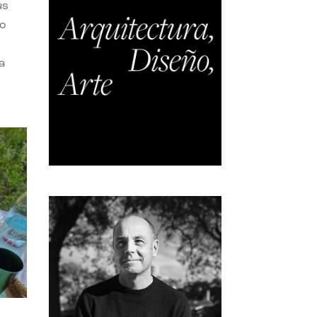
us
do
a