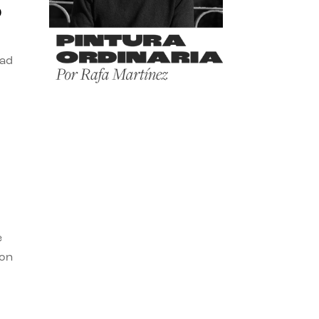
o
dad
e
con