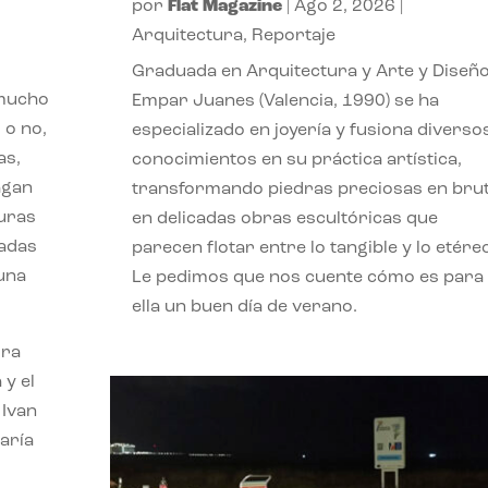
por
Flat Magazine
|
Ago 2, 2026
|
Arquitectura
,
Reportaje
Graduada en Arquitectura y Arte y Diseño
 mucho
Empar Juanes (Valencia, 1990) se ha
 o no,
especializado en joyería y fusiona diverso
as,
conocimientos en su práctica artística,
agan
transformando piedras preciosas en bru
turas
en delicadas obras escultóricas que
vadas
parecen flotar entre lo tangible y lo etére
 una
Le pedimos que nos cuente cómo es para
ella un buen día de verano.
ora
 y el
 Ivan
aría