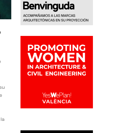
o
e
 su
e
la