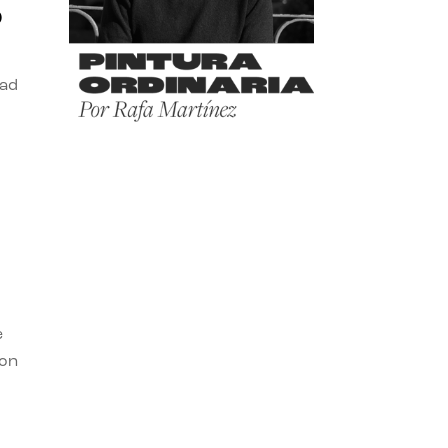
o
dad
e
con