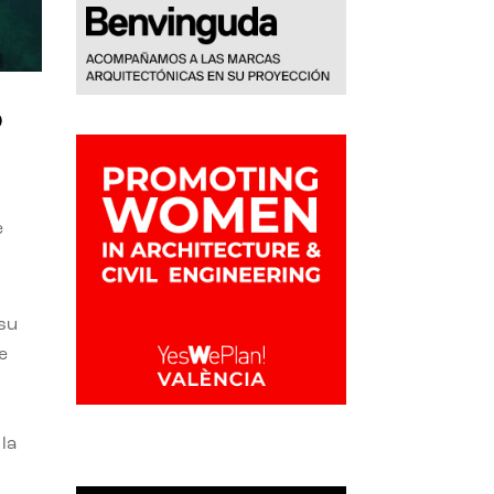
o
e
 su
e
la