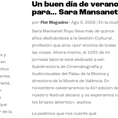
Un buen día de veran
para… Sara Mansanet
por
Flat Magazine
|
Ago 5, 2026
|
En la ciu
Sara Mansanet Royo lleva más de quince
años dedicándose a la Gestión Cultural,
profesión que ama «por encima de todas
las cosas. Ahora mismo, el 100% de mi
s y
jornada laboral está dedicado a ser
 en
Subdirectora de Cinematografía y
ctivo
Audiovisuales del Palau de la Música y
iones,
directora de la Mostra de València. En
iramé,
noviembre celebraremos la 41ª edición d
n
nuestro festival decano y os esperamos 
o
los brazos abiertos», explica.
 que
 de la
Le pedimos que nos cuente qué