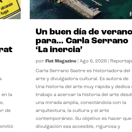
Un buen día de veran
para… Carla Serrano
rat
‘La inercia’
por
Flat Magazine
|
Ago 6, 2026
|
Reportaj
Carla Serrano Sastre es historiadora del
a
arte y divulgadora cultural. Es autora de
Una historia del arte muy rápida y dedica
 en la
trabajo a acercar la historia del arte desd
s,
una mirada amplia, conectándola con la
or de
arquitectura, la cultura y el arte
contemporáneo. Su objetivo es hacer que 
emitió
divulgación sea accesible, rigurosa y