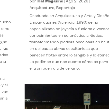
por
Flat Magazine
|
Ago 2, 2026
|
Arquitectura
,
Reportaje
Graduada en Arquitectura y Arte y Diseño
 mucho
Empar Juanes (Valencia, 1990) se ha
 o no,
especializado en joyería y fusiona diverso
as,
conocimientos en su práctica artística,
agan
transformando piedras preciosas en bru
turas
en delicadas obras escultóricas que
vadas
parecen flotar entre lo tangible y lo etére
 una
Le pedimos que nos cuente cómo es para
ella un buen día de verano.
ora
 y el
 Ivan
aría