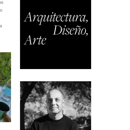
us
do
a