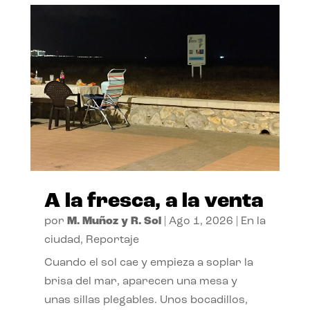
A la fresca, a la venta
por
M. Muñoz y R. Sol
|
Ago 1, 2026
|
En la
ciudad
,
Reportaje
Cuando el sol cae y empieza a soplar la
brisa del mar, aparecen una mesa y
unas sillas plegables. Unos bocadillos,