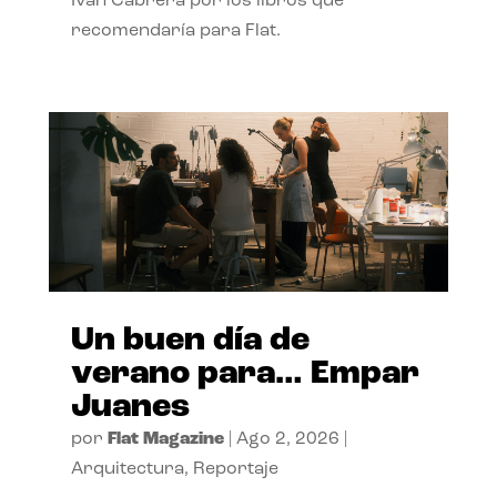
Ivan Cabrera por los libros que
recomendaría para Flat.
Un buen día de
verano para… Empar
Juanes
por
Flat Magazine
|
Ago 2, 2026
|
Arquitectura
,
Reportaje