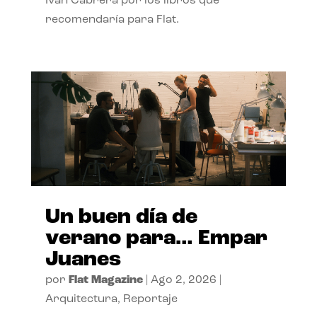
Ivan Cabrera por los libros que
recomendaría para Flat.
Un buen día de
verano para… Empar
Juanes
por
Flat Magazine
|
Ago 2, 2026
|
Arquitectura
,
Reportaje