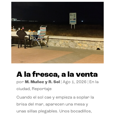
A la fresca, a la venta
por
M. Muñoz y R. Sol
|
Ago 1, 2026
|
En la
ciudad
,
Reportaje
Cuando el sol cae y empieza a soplar la
brisa del mar, aparecen una mesa y
unas sillas plegables. Unos bocadillos,