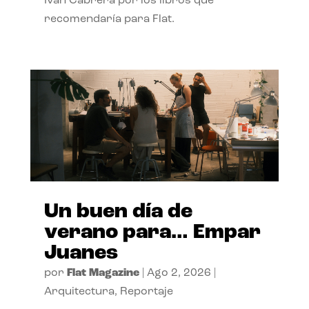
Ivan Cabrera por los libros que
recomendaría para Flat.
Un buen día de
verano para… Empar
Juanes
por
Flat Magazine
|
Ago 2, 2026
|
Arquitectura
,
Reportaje