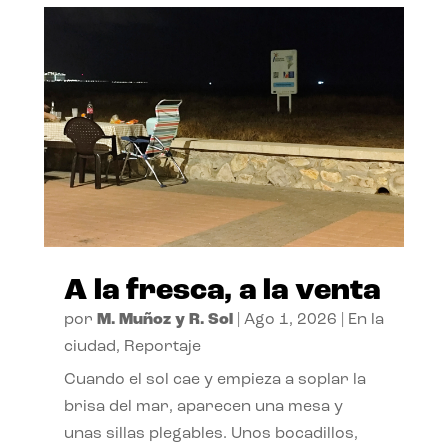
A la fresca, a la venta
por
M. Muñoz y R. Sol
|
Ago 1, 2026
|
En la
ciudad
,
Reportaje
Cuando el sol cae y empieza a soplar la
brisa del mar, aparecen una mesa y
unas sillas plegables. Unos bocadillos,