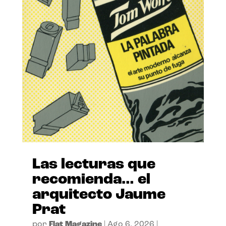
Las lecturas que
recomienda… el
arquitecto Jaume
Prat
por
Flat Magazine
|
Ago 6, 2026
|