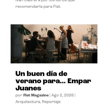
Ivan Cabrera por los libros que
recomendaría para Flat.
Un buen día de
verano para… Empar
Juanes
por
Flat Magazine
|
Ago 2, 2026
|
Arquitectura
,
Reportaje