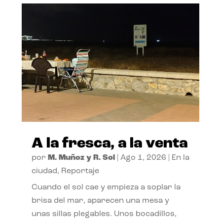
A la fresca, a la venta
por
M. Muñoz y R. Sol
|
Ago 1, 2026
|
En la
ciudad
,
Reportaje
Cuando el sol cae y empieza a soplar la
brisa del mar, aparecen una mesa y
unas sillas plegables. Unos bocadillos,