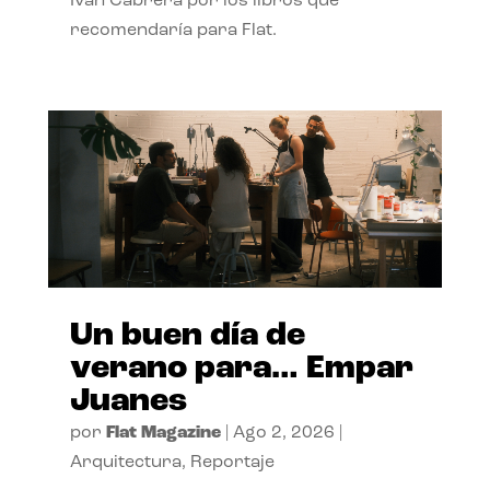
Ivan Cabrera por los libros que
recomendaría para Flat.
Un buen día de
verano para… Empar
Juanes
por
Flat Magazine
|
Ago 2, 2026
|
Arquitectura
,
Reportaje