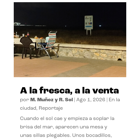
A la fresca, a la venta
por
M. Muñoz y R. Sol
|
Ago 1, 2026
|
En la
ciudad
,
Reportaje
Cuando el sol cae y empieza a soplar la
brisa del mar, aparecen una mesa y
unas sillas plegables. Unos bocadillos,