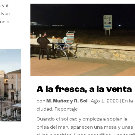
 y el
 Ivan
aría
A la fresca, a la venta
por
M. Muñoz y R. Sol
|
Ago 1, 2026
|
En la
ciudad
,
Reportaje
Cuando el sol cae y empieza a soplar la
brisa del mar, aparecen una mesa y unas