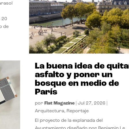
parasol
a 20
o de
La buena idea de quita
asfalto y poner un
bosque en medio de
París
por
Flat Magazine
|
Jul 27, 2026
|
Arquitectura
,
Reportaje
El proyecto de la explanada del
Ayuntamiento diseñado por Benjamin Le