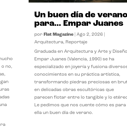
Un buen día de veran
para… Empar Juanes
por
Flat Magazine
|
Ago 2, 2026
|
Arquitectura
,
Reportaje
Graduada en Arquitectura y Arte y Diseño
 mucho
Empar Juanes (Valencia, 1990) se ha
 o no,
especializado en joyería y fusiona diverso
as,
conocimientos en su práctica artística,
agan
transformando piedras preciosas en bru
turas
en delicadas obras escultóricas que
vadas
parecen flotar entre lo tangible y lo etére
 una
Le pedimos que nos cuente cómo es para
ella un buen día de verano.
ora