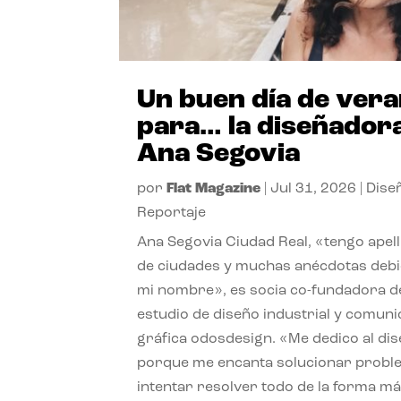
Un buen día de ver
para… la diseñador
Ana Segovia
por
Flat Magazine
|
Jul 31, 2026
|
Dise
Reportaje
Ana Segovia Ciudad Real, «tengo apel
de ciudades y muchas anécdotas debi
mi nombre», es socia co-fundadora d
estudio de diseño industrial y comuni
gráfica odosdesign. «Me dedico al di
porque me encanta solucionar probl
intentar resolver todo de la forma m