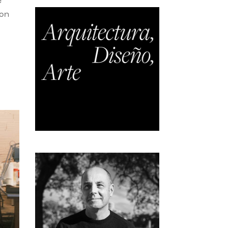
e
con