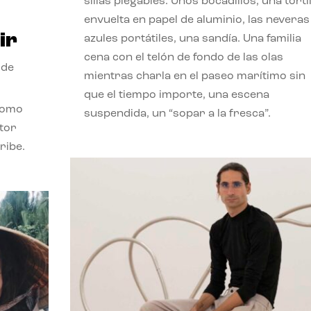
sillas plegables. Unos bocadillos, una tortil
envuelta en papel de aluminio, las neveras
ir
azules portátiles, una sandía. Una familia
cena con el telón de fondo de las olas
 de
mientras charla en el paseo marítimo sin
que el tiempo importe, una escena
como
suspendida, un “sopar a la fresca”.
stor
ribe.