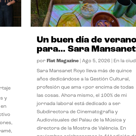
Un buen día de veran
para… Sara Mansanet
por
Flat Magazine
|
Ago 5, 2026
|
En la ciu
Sara Mansanet Royo lleva más de quince
años dedicándose a la Gestión Cultural,
profesión que ama «por encima de todas
rtaje
las cosas. Ahora mismo, el 100% de mi
s y
jornada laboral está dedicado a ser
 en
Subdirectora de Cinematografía y
ctivo
Audiovisuales del Palau de la Música y
iones,
directora de la Mostra de València. En
iramé,