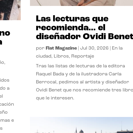
Las lecturas que
recomienda… el
ano
diseñador Ovidi Bene
a
por
Flat Magazine
|
Jul 30, 2026
|
En la
ciudad
,
Libros
,
Reportaje
ño
,
Tras las listas de lecturas de la editora
Raquel Bada y de la ilustradora Carla
lidos
Berrocal, pedimos al artista y diseñador
do a
Ovidi Benet que nos recomiende tres libr
el
que le interesen.
cación
seño
emas e
ás