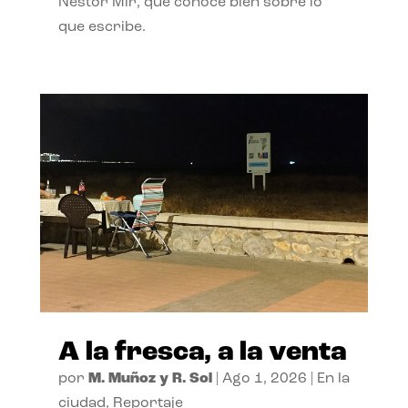
Néstor Mir, que conoce bien sobre lo
que escribe.
A la fresca, a la venta
por
M. Muñoz y R. Sol
|
Ago 1, 2026
|
En la
ciudad
,
Reportaje