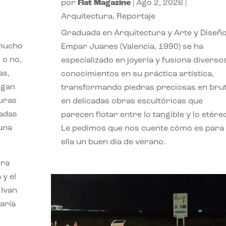
por
Flat Magazine
|
Ago 2, 2026
|
Arquitectura
,
Reportaje
Graduada en Arquitectura y Arte y Diseño
 mucho
Empar Juanes (Valencia, 1990) se ha
 o no,
especializado en joyería y fusiona diverso
as,
conocimientos en su práctica artística,
agan
transformando piedras preciosas en bru
turas
en delicadas obras escultóricas que
vadas
parecen flotar entre lo tangible y lo etére
 una
Le pedimos que nos cuente cómo es para
ella un buen día de verano.
ora
 y el
 Ivan
aría