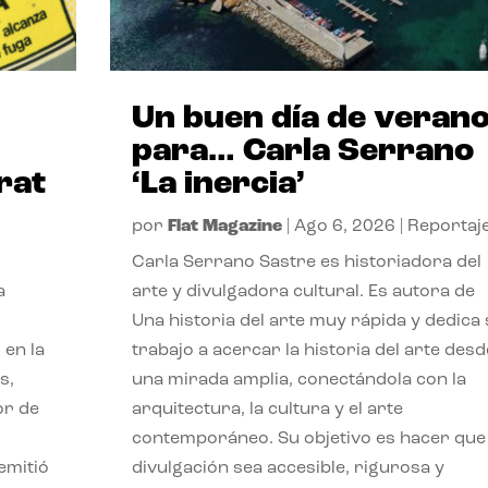
Un buen día de veran
para… Carla Serrano
rat
‘La inercia’
por
Flat Magazine
|
Ago 6, 2026
|
Reportaj
Carla Serrano Sastre es historiadora del
a
arte y divulgadora cultural. Es autora de
Una historia del arte muy rápida y dedica
 en la
trabajo a acercar la historia del arte desd
s,
una mirada amplia, conectándola con la
or de
arquitectura, la cultura y el arte
contemporáneo. Su objetivo es hacer que 
emitió
divulgación sea accesible, rigurosa y