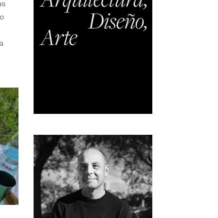
us
do
a