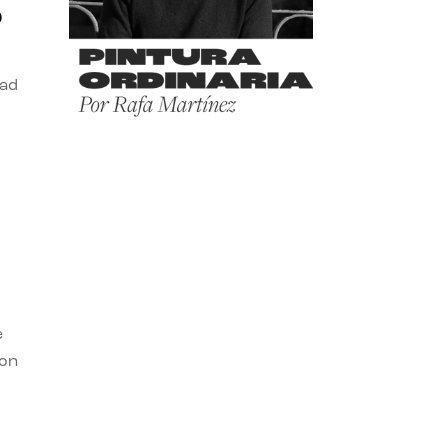
o
dad
e
con