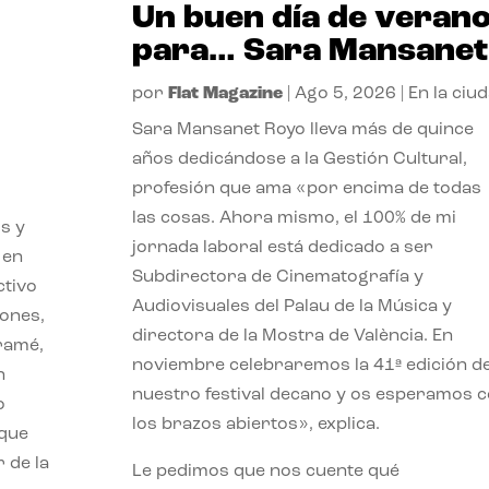
Un buen día de veran
para… Sara Mansanet
por
Flat Magazine
|
Ago 5, 2026
|
En la ciu
Sara Mansanet Royo lleva más de quince
años dedicándose a la Gestión Cultural,
profesión que ama «por encima de todas
las cosas. Ahora mismo, el 100% de mi
s y
jornada laboral está dedicado a ser
 en
Subdirectora de Cinematografía y
ctivo
Audiovisuales del Palau de la Música y
iones,
directora de la Mostra de València. En
iramé,
noviembre celebraremos la 41ª edición d
n
nuestro festival decano y os esperamos 
o
los brazos abiertos», explica.
 que
 de la
Le pedimos que nos cuente qué