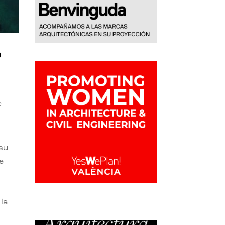
o
e
 su
e
la