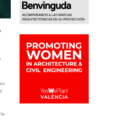
o
e
 su
e
la