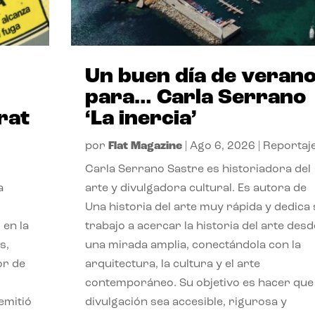
Un buen día de veran
para… Carla Serrano
rat
‘La inercia’
por
Flat Magazine
|
Ago 6, 2026
|
Reportaj
Carla Serrano Sastre es historiadora del
a
arte y divulgadora cultural. Es autora de
Una historia del arte muy rápida y dedica
 en la
trabajo a acercar la historia del arte desd
s,
una mirada amplia, conectándola con la
or de
arquitectura, la cultura y el arte
contemporáneo. Su objetivo es hacer que 
emitió
divulgación sea accesible, rigurosa y