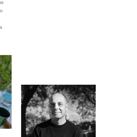
us
do
a