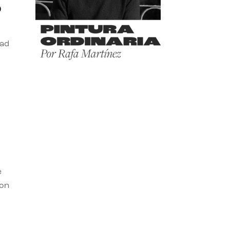
o
dad
e
con