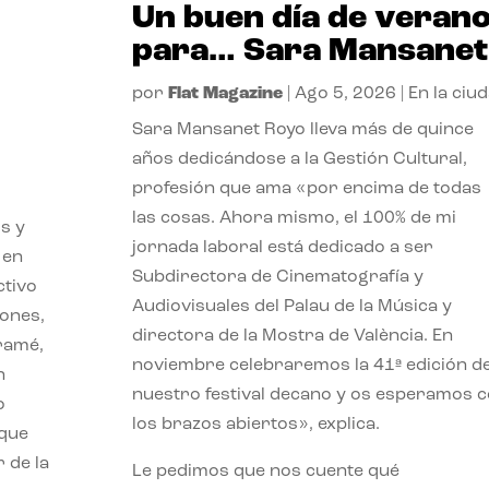
Un buen día de veran
para… Sara Mansanet
por
Flat Magazine
|
Ago 5, 2026
|
En la ciu
Sara Mansanet Royo lleva más de quince
años dedicándose a la Gestión Cultural,
profesión que ama «por encima de todas
las cosas. Ahora mismo, el 100% de mi
s y
jornada laboral está dedicado a ser
 en
Subdirectora de Cinematografía y
ctivo
Audiovisuales del Palau de la Música y
iones,
directora de la Mostra de València. En
iramé,
noviembre celebraremos la 41ª edición d
n
nuestro festival decano y os esperamos 
o
los brazos abiertos», explica.
 que
 de la
Le pedimos que nos cuente qué