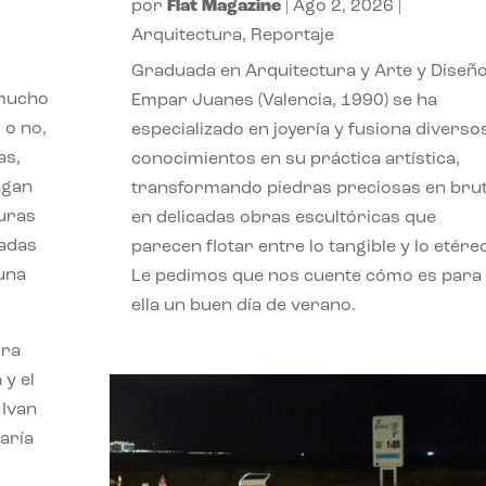
por
Flat Magazine
|
Ago 2, 2026
|
Arquitectura
,
Reportaje
Graduada en Arquitectura y Arte y Diseño
 mucho
Empar Juanes (Valencia, 1990) se ha
 o no,
especializado en joyería y fusiona diverso
as,
conocimientos en su práctica artística,
agan
transformando piedras preciosas en bru
turas
en delicadas obras escultóricas que
vadas
parecen flotar entre lo tangible y lo etére
 una
Le pedimos que nos cuente cómo es para
ella un buen día de verano.
ora
 y el
 Ivan
aría