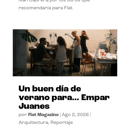
Ivan Cabrera por los libros que
recomendaría para Flat.
Un buen día de
verano para… Empar
Juanes
por
Flat Magazine
|
Ago 2, 2026
|
Arquitectura
,
Reportaje