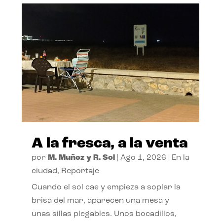
A la fresca, a la venta
por
M. Muñoz y R. Sol
|
Ago 1, 2026
|
En la
ciudad
,
Reportaje
Cuando el sol cae y empieza a soplar la
brisa del mar, aparecen una mesa y
unas sillas plegables. Unos bocadillos,