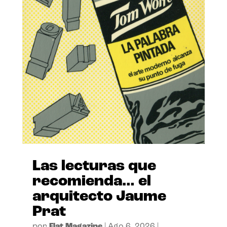
Las lecturas que
recomienda… el
arquitecto Jaume
Prat
por
Flat Magazine
|
Ago 6, 2026
|