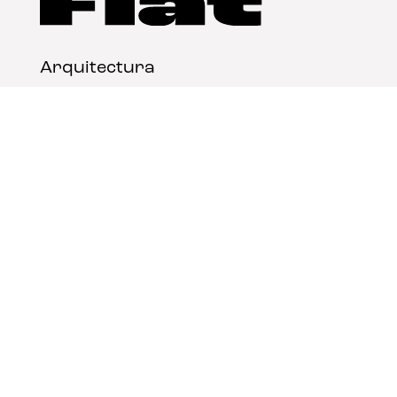
Arquitectura
Diseño
Arte
Nosotros
Nota legal
Contacto
© FLAT Magazine 2026