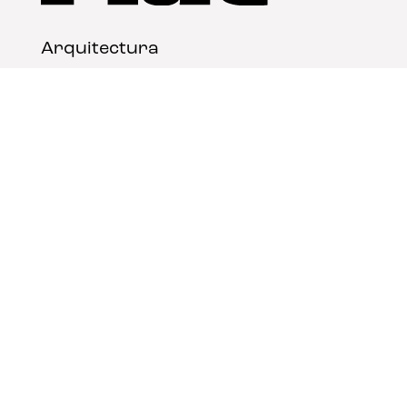
Arquitectura
Diseño
Arte
Nosotros
Nota legal
Contacto
© FLAT Magazine 2026