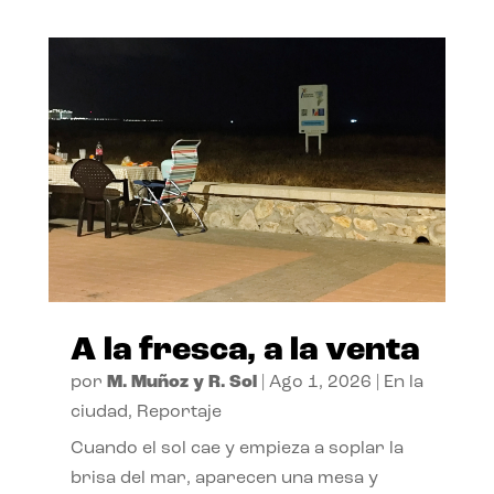
A la fresca, a la venta
por
M. Muñoz y R. Sol
|
Ago 1, 2026
|
En la
ciudad
,
Reportaje
Cuando el sol cae y empieza a soplar la
brisa del mar, aparecen una mesa y