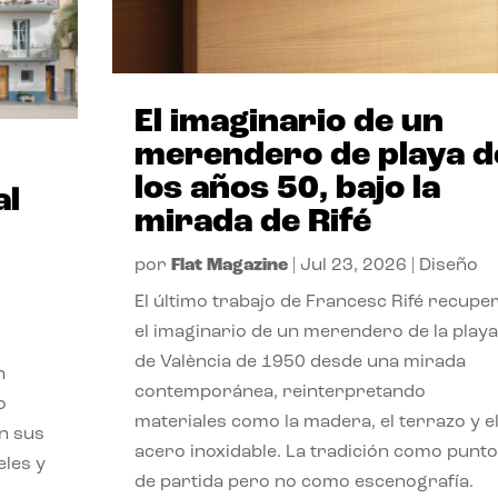
El imaginario de un
merendero de playa d
los años 50, bajo la
al
mirada de Rifé
por
Flat Magazine
|
Jul 23, 2026
|
Diseño
El último trabajo de Francesc Rifé recupe
el imaginario de un merendero de la playa
de València de 1950 desde una mirada
n
contemporánea, reinterpretando
o
materiales como la madera, el terrazo y e
on sus
acero inoxidable. La tradición como punto
eles y
de partida pero no como escenografía.