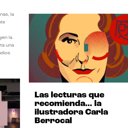
nas, la
nte
yen la
nta una
udios
Las lecturas que
recomienda… la
ilustradora Carla
Berrocal