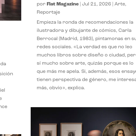
por
Flat Magazine
|
Jul 21, 2026
|
Arte
,
Reportaje
Empieza la ronda de recomendaciones la
ilustradora y dibujante de cómics, Carla
Berrocal (Madrid, 1983), pintamonas en s
redes sociales. «La verdad es que no leo
muchos libros sobre diseño o ciudad, pe
sí mucho sobre arte, quizás porque es lo
nda
que más me apela. Si, además, esos ensay
sición
tienen perspectiva de género, me interes
más, obvio», explica.
iel
e
ence