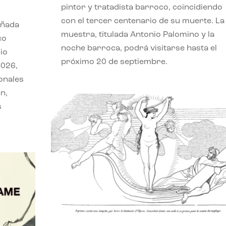
pintor y tratadista barroco, coincidiendo
con el tercer centenario de su muerte. La
eñada
muestra, titulada Antonio Palomino y la
co
noche barroca, podrá visitarse hasta el
io
próximo 20 de septiembre.
2026,
onales
n,
s