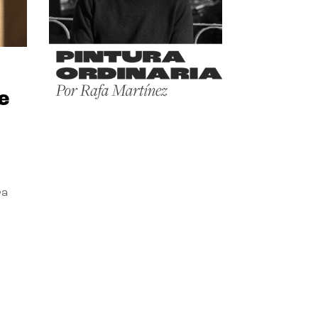
e
ra
l