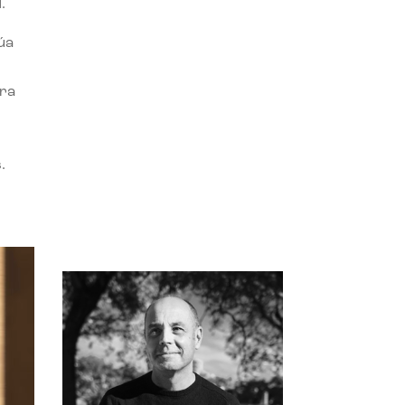
.
úa
ora
.