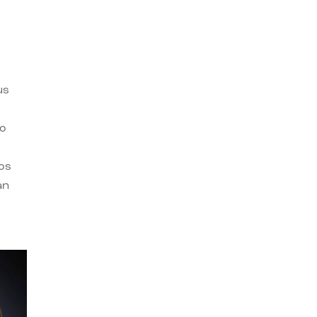
us
ro
os
an