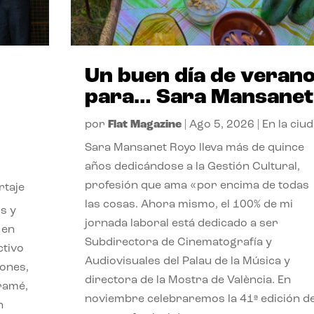
Un buen día de veran
para… Sara Mansanet
por
Flat Magazine
|
Ago 5, 2026
|
En la ciu
Sara Mansanet Royo lleva más de quince
años dedicándose a la Gestión Cultural,
profesión que ama «por encima de todas
rtaje
las cosas. Ahora mismo, el 100% de mi
s y
jornada laboral está dedicado a ser
 en
Subdirectora de Cinematografía y
ctivo
Audiovisuales del Palau de la Música y
iones,
directora de la Mostra de València. En
iramé,
noviembre celebraremos la 41ª edición d
n