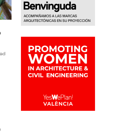
o
dad
e