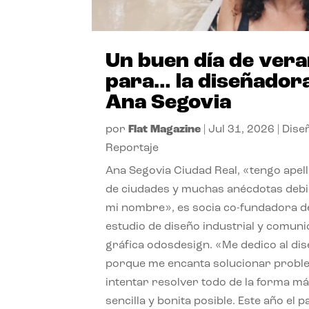
Un buen día de ver
para… la diseñador
Ana Segovia
por
Flat Magazine
|
Jul 31, 2026
|
Dise
Reportaje
Ana Segovia Ciudad Real, «tengo apel
de ciudades y muchas anécdotas debi
mi nombre», es socia co-fundadora d
estudio de diseño industrial y comuni
gráfica odosdesign. «Me dedico al di
porque me encanta solucionar probl
intentar resolver todo de la forma m
sencilla y bonita posible. Este año el 