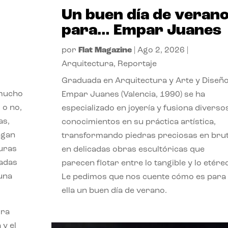
Un buen día de veran
para… Empar Juanes
por
Flat Magazine
|
Ago 2, 2026
|
Arquitectura
,
Reportaje
Graduada en Arquitectura y Arte y Diseño
 mucho
Empar Juanes (Valencia, 1990) se ha
 o no,
especializado en joyería y fusiona diverso
as,
conocimientos en su práctica artística,
agan
transformando piedras preciosas en bru
turas
en delicadas obras escultóricas que
vadas
parecen flotar entre lo tangible y lo etére
 una
Le pedimos que nos cuente cómo es para
ella un buen día de verano.
ora
 y el