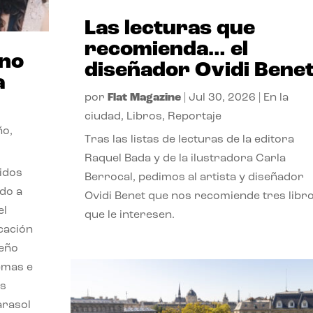
Las lecturas que
recomienda… el
ano
diseñador Ovidi Bene
a
por
Flat Magazine
|
Jul 30, 2026
|
En la
ciudad
,
Libros
,
Reportaje
ño
,
Tras las listas de lecturas de la editora
Raquel Bada y de la ilustradora Carla
lidos
Berrocal, pedimos al artista y diseñador
do a
Ovidi Benet que nos recomiende tres libr
el
que le interesen.
cación
seño
emas e
ás
parasol