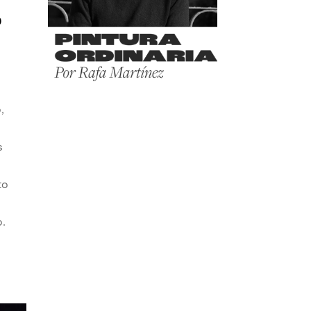
o
,
s
to
o.