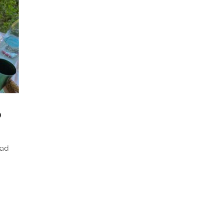
o
dad