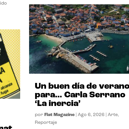
ido
Un buen día de veran
para… Carla Serrano
‘La inercia’
por
Flat Magazine
|
Ago 6, 2026
|
Arte
,
Reportaje
rat