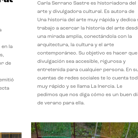
Carla Serrano Sastre es historiadora del
arte y divulgadora cultural. Es autora de
Una historia del arte muy rápida y dedica
trabajo a acercar la historia del arte desd
a
una mirada amplia, conectándola con la
arquitectura, la cultura y el arte
 en la
contemporáneo. Su objetivo es hacer que 
s,
divulgación sea accesible, rigurosa y
or de
entretenida para cualquier persona. En s
cuentas de redes sociales te lo cuenta to
emitió
muy rápido y se llama La Inercia. Le
ecta
pedimos que nos diga cómo es un buen dí
l
de verano para ella.