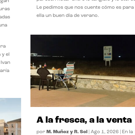
agan
Le pedimos que nos cuente cómo es para
turas
ella un buen día de verano.
vadas
 una
ora
 y el
 Ivan
aría
A la fresca, a la venta
por
M. Muñoz y R. Sol
|
Ago 1, 2026
|
En la