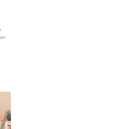
e
con