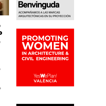
o
o
e
s
a