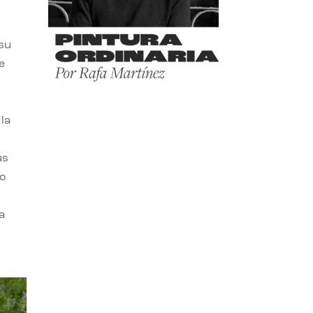
 su
e
la
us
do
a