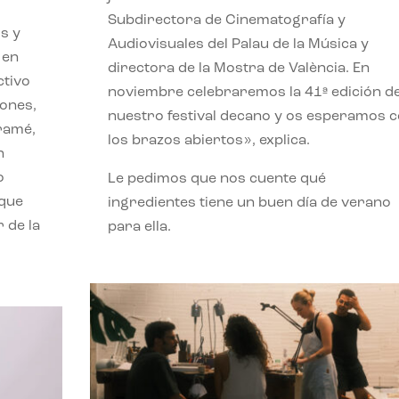
Subdirectora de Cinematografía y
s y
Audiovisuales del Palau de la Música y
 en
directora de la Mostra de València. En
ctivo
noviembre celebraremos la 41ª edición d
iones,
nuestro festival decano y os esperamos 
iramé,
los brazos abiertos», explica.
n
o
Le pedimos que nos cuente qué
 que
ingredientes tiene un buen día de verano
 de la
para ella.