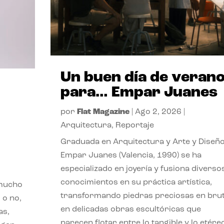
Un buen día de veran
para… Empar Juanes
por
Flat Magazine
|
Ago 2, 2026
|
Arquitectura
,
Reportaje
Graduada en Arquitectura y Arte y Diseño
Empar Juanes (Valencia, 1990) se ha
especializado en joyería y fusiona diverso
conocimientos en su práctica artística,
 mucho
transformando piedras preciosas en bru
 o no,
en delicadas obras escultóricas que
as,
parecen flotar entre lo tangible y lo etére