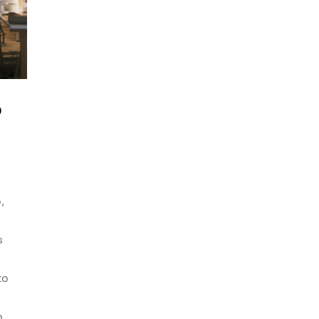
o
,
s
to
o.