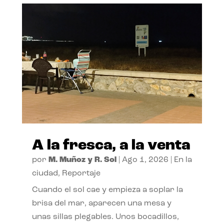
A la fresca, a la venta
por
M. Muñoz y R. Sol
|
Ago 1, 2026
|
En la
ciudad
,
Reportaje
Cuando el sol cae y empieza a soplar la
brisa del mar, aparecen una mesa y
unas sillas plegables. Unos bocadillos,