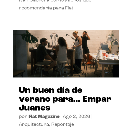
Ivan Cabrera por los libros que
recomendaría para Flat.
Un buen día de
verano para… Empar
Juanes
por
Flat Magazine
|
Ago 2, 2026
|
Arquitectura
,
Reportaje