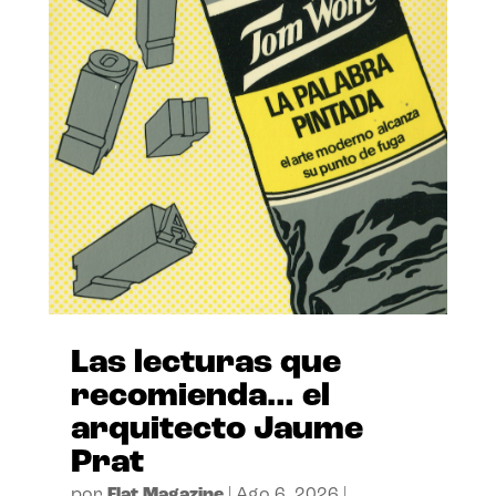
Las lecturas que
recomienda… el
arquitecto Jaume
Prat
por
Flat Magazine
|
Ago 6, 2026
|