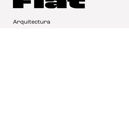
Arquitectura
Diseño
Arte
Nosotros
Nota legal
Contacto
© FLAT Magazine 2026