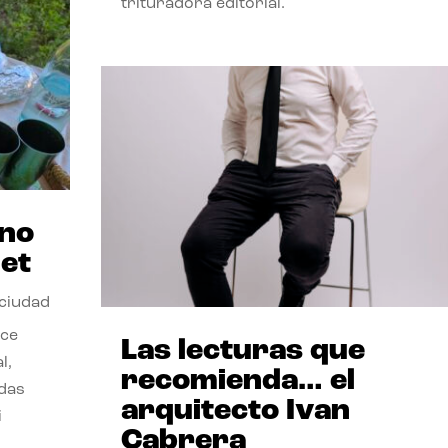
trituradora editorial.
ano
et
 ciudad
nce
Las lecturas que
l,
recomienda… el
odas
arquitecto Ivan
i
Cabrera