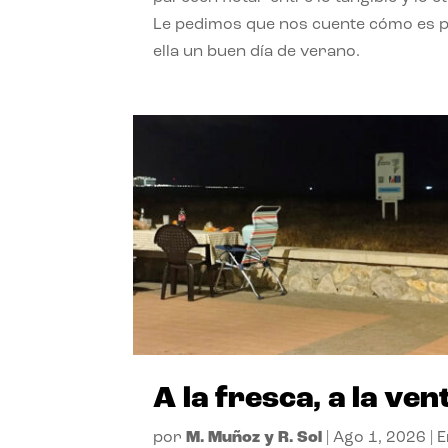
Le pedimos que nos cuente cómo es 
ella un buen día de verano.
A la fresca, a la ven
por
M. Muñoz y R. Sol
|
Ago 1, 2026
|
E