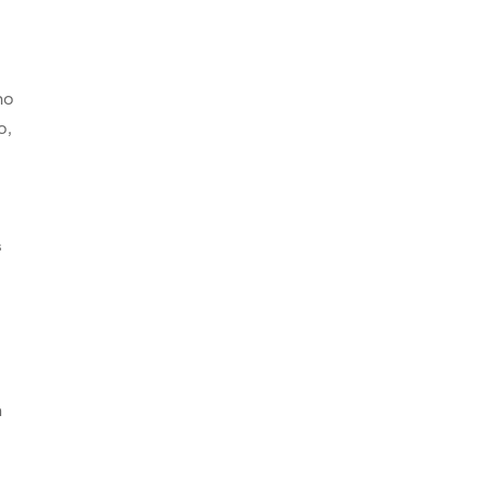
ho
o,
s
s
n