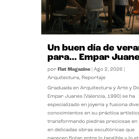
Un buen día de ver
para… Empar Juan
por
Flat Magazine
|
Ago 2, 2026
|
Arquitectura
,
Reportaje
Graduada en Arquitectura y Arte y Di
Empar Juanes (Valencia, 1990) se ha
especializado en joyería y fusiona div
conocimientos en su práctica artístic
transformando piedras preciosas en
en delicadas obras escultóricas que
parecen flotar entre lo tangible y lo e