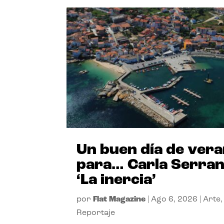
Un buen día de ver
para… Carla Serra
‘La inercia’
por
Flat Magazine
|
Ago 6, 2026
|
Arte
,
Reportaje