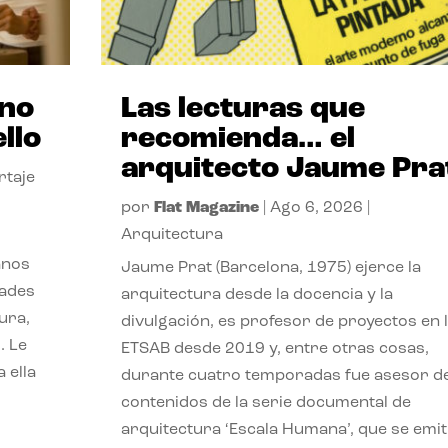
ano
Las lecturas que
llo
recomienda… el
arquitecto Jaume Pra
rtaje
por
Flat Magazine
|
Ago 6, 2026
|
Arquitectura
anos
Jaume Prat (Barcelona, 1975) ejerce la
dades
arquitectura desde la docencia y la
ura,
divulgación, es profesor de proyectos en 
. Le
ETSAB desde 2019 y, entre otras cosas,
 ella
durante cuatro temporadas fue asesor d
contenidos de la serie documental de
arquitectura ‘Escala Humana’, que se emit