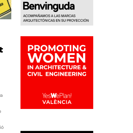
t
la
e
ió