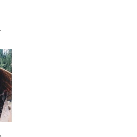
o
.
o