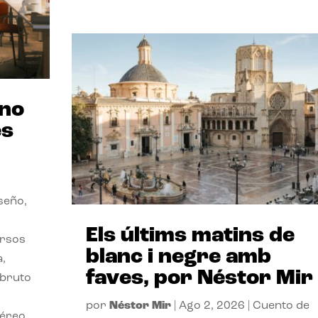
ano
es
seño,
Els últims matins de
ersos
blanc i negre amb
a,
faves, por Néstor Mir
 bruto
por
Néstor Mir
|
Ago 2, 2026
|
Cuento de
téreo.