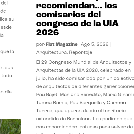
 del
recomiendan… los
 de
comisarios del
dica su
congreso de la UIA
 desde
2026
la
por
Flat Magazine
|
Ago 5, 2026
|
que la
Arquitectura
,
Reportaje
El 29 Congreso Mundial de Arquitectos y
En sus
Arquitectas de la UIA 2026, celebrado en
a todo
julio, ha sido comisariado por un colectiv
de arquitectos de diferentes generacione
n día
Pau Bajet, Mariona Benedito, Maria Giramé
Tomeu Ramis, Pau Sarquella y Carmen
Torres, que operan desde el territorio
extendido de Barcelona. Les pedimos que
nos recomienden lecturas para salvar de 