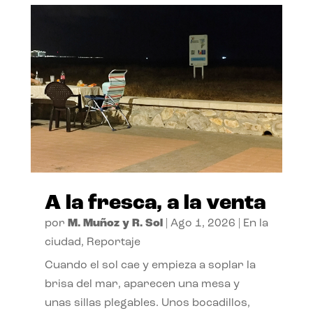
A la fresca, a la venta
por
M. Muñoz y R. Sol
|
Ago 1, 2026
|
En la
ciudad
,
Reportaje
Cuando el sol cae y empieza a soplar la
brisa del mar, aparecen una mesa y
unas sillas plegables. Unos bocadillos,