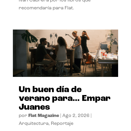
Ivan Cabrera por los libros que
recomendaría para Flat.
Un buen día de
verano para… Empar
Juanes
por
Flat Magazine
|
Ago 2, 2026
|
Arquitectura
,
Reportaje