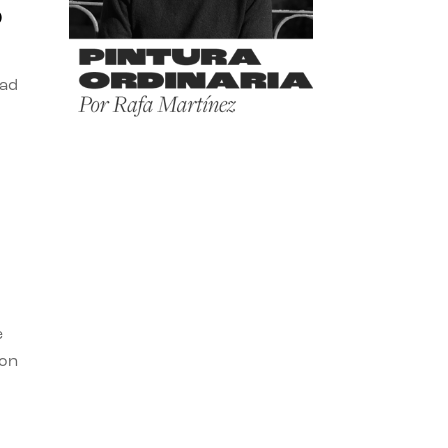
o
dad
e
con