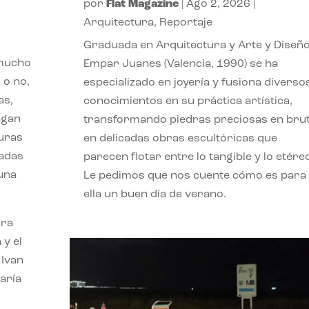
por
Flat Magazine
|
Ago 2, 2026
|
Arquitectura
,
Reportaje
Graduada en Arquitectura y Arte y Diseño
 mucho
Empar Juanes (Valencia, 1990) se ha
 o no,
especializado en joyería y fusiona diverso
as,
conocimientos en su práctica artística,
agan
transformando piedras preciosas en bru
turas
en delicadas obras escultóricas que
vadas
parecen flotar entre lo tangible y lo etére
 una
Le pedimos que nos cuente cómo es para
ella un buen día de verano.
ora
 y el
 Ivan
aría