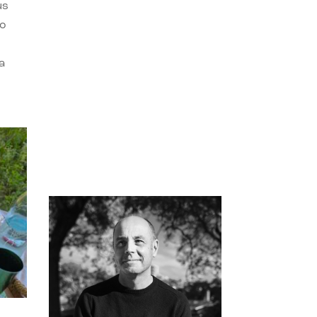
us
do
a