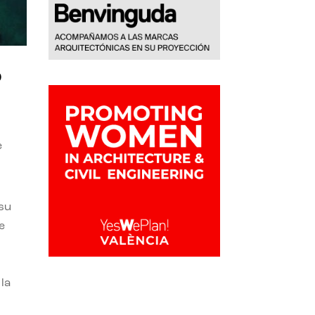
o
e
 su
e
la