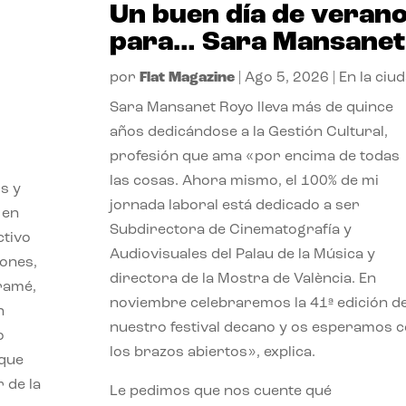
Un buen día de veran
para… Sara Mansanet
por
Flat Magazine
|
Ago 5, 2026
|
En la ciu
Sara Mansanet Royo lleva más de quince
años dedicándose a la Gestión Cultural,
profesión que ama «por encima de todas
las cosas. Ahora mismo, el 100% de mi
s y
jornada laboral está dedicado a ser
 en
Subdirectora de Cinematografía y
ctivo
Audiovisuales del Palau de la Música y
iones,
directora de la Mostra de València. En
iramé,
noviembre celebraremos la 41ª edición d
n
nuestro festival decano y os esperamos 
o
los brazos abiertos», explica.
 que
 de la
Le pedimos que nos cuente qué