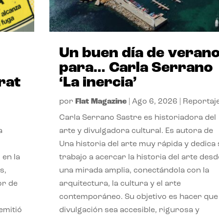
Un buen día de veran
para… Carla Serrano
rat
‘La inercia’
por
Flat Magazine
|
Ago 6, 2026
|
Reportaj
Carla Serrano Sastre es historiadora del
a
arte y divulgadora cultural. Es autora de
Una historia del arte muy rápida y dedica
 en la
trabajo a acercar la historia del arte desd
s,
una mirada amplia, conectándola con la
or de
arquitectura, la cultura y el arte
contemporáneo. Su objetivo es hacer que 
emitió
divulgación sea accesible, rigurosa y