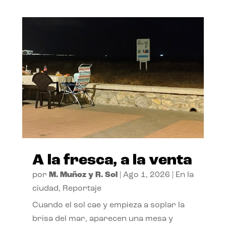
A la fresca, a la venta
por
M. Muñoz y R. Sol
|
Ago 1, 2026
|
En la
ciudad
,
Reportaje
Cuando el sol cae y empieza a soplar la
brisa del mar, aparecen una mesa y