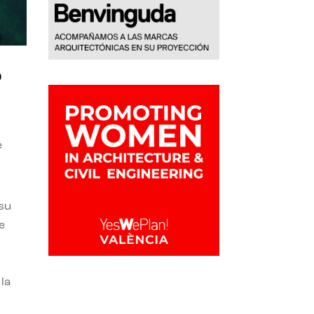
o
e
 su
e
la