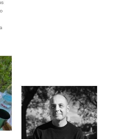
us
do
a