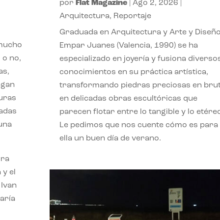
por
Flat Magazine
|
Ago 2, 2026
|
Arquitectura
,
Reportaje
Graduada en Arquitectura y Arte y Diseño
 mucho
Empar Juanes (Valencia, 1990) se ha
 o no,
especializado en joyería y fusiona diverso
as,
conocimientos en su práctica artística,
agan
transformando piedras preciosas en bru
turas
en delicadas obras escultóricas que
vadas
parecen flotar entre lo tangible y lo etére
 una
Le pedimos que nos cuente cómo es para
ella un buen día de verano.
ora
 y el
 Ivan
aría