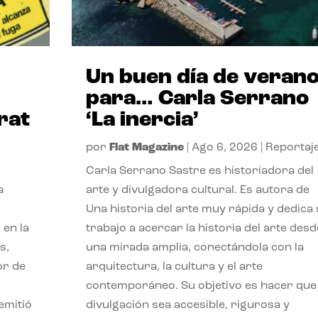
Un buen día de veran
para… Carla Serrano
rat
‘La inercia’
por
Flat Magazine
|
Ago 6, 2026
|
Reportaj
Carla Serrano Sastre es historiadora del
a
arte y divulgadora cultural. Es autora de
Una historia del arte muy rápida y dedica
 en la
trabajo a acercar la historia del arte desd
s,
una mirada amplia, conectándola con la
or de
arquitectura, la cultura y el arte
contemporáneo. Su objetivo es hacer que 
emitió
divulgación sea accesible, rigurosa y