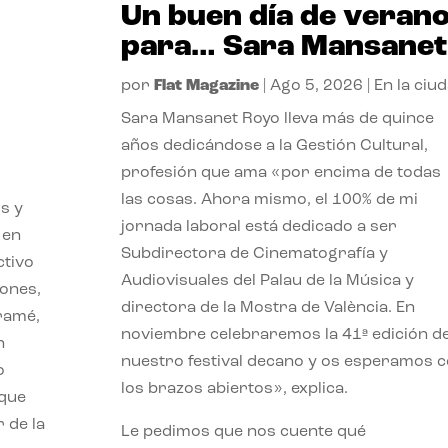
Un buen día de veran
para… Sara Mansanet
por
Flat Magazine
|
Ago 5, 2026
|
En la ciu
Sara Mansanet Royo lleva más de quince
años dedicándose a la Gestión Cultural,
profesión que ama «por encima de todas
las cosas. Ahora mismo, el 100% de mi
s y
jornada laboral está dedicado a ser
 en
Subdirectora de Cinematografía y
ctivo
Audiovisuales del Palau de la Música y
iones,
directora de la Mostra de València. En
iramé,
noviembre celebraremos la 41ª edición d
n
nuestro festival decano y os esperamos 
o
los brazos abiertos», explica.
 que
 de la
Le pedimos que nos cuente qué