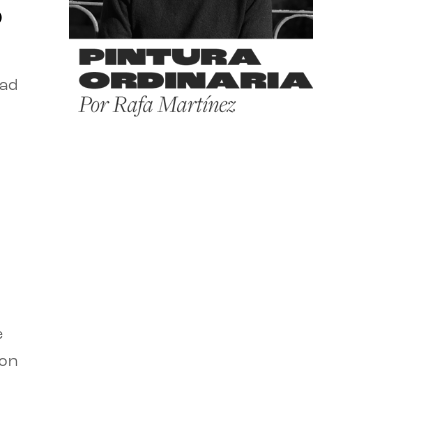
o
dad
e
con