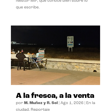
Néstor Mir, que conoce bien sobre lo
que escribe.
A la fresca, a la venta
por
M. Muñoz y R. Sol
|
Ago 1, 2026
|
En la
ciudad
,
Reportaje