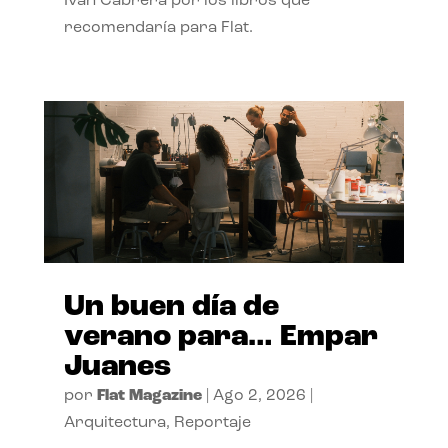
Ivan Cabrera por los libros que
recomendaría para Flat.
Un buen día de
verano para… Empar
Juanes
por
Flat Magazine
|
Ago 2, 2026
|
Arquitectura
,
Reportaje