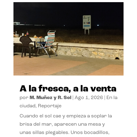
A la fresca, a la venta
por
M. Muñoz y R. Sol
|
Ago 1, 2026
|
En la
ciudad
,
Reportaje
Cuando el sol cae y empieza a soplar la
brisa del mar, aparecen una mesa y
unas sillas plegables. Unos bocadillos,